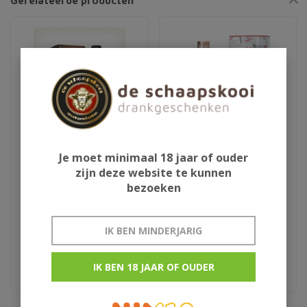
Gerelateerde producten
Je moet minimaal 18 jaar of ouder
zijn deze website te kunnen
Ardbeg Drum 70cl
Glenfarclas 185
bezoeken
IK BEN MINDERJARIG
€225,00
€129,95
Limited Edition
Limited edition
IK BEN 18 JAAR OF OUDER