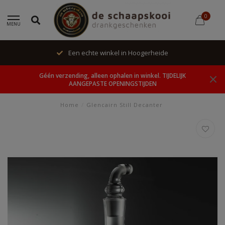
0
MENU
Een echte winkel in Hoogerheide
Géén verzending, alleen ophalen in winkel. TIJDELIJK
AANGEPASTE OPENINGSTIJDEN
Home
/
Glencairn Still Decanter