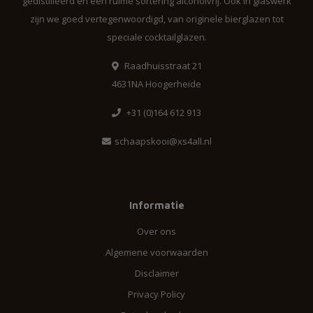
gedistilleerd en een ruime sortering alcoholvrij. Ook in glaswerk
zijn we goed vertegenwoordigd, van originele bierglazen tot
speciale cocktailglazen.
Raadhuisstraat 21
4631NA Hoogerheide
+31 (0)164 612 913
schaapskooi@xs4all.nl
Informatie
Over ons
Algemene voorwaarden
Disclaimer
Privacy Policy