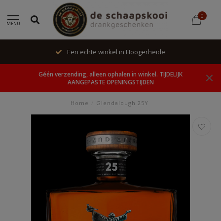
0
MENU
Een echte winkel in Hoogerheide
Géén verzending, alleen ophalen in winkel. TIJDELIJK
AANGEPASTE OPENINGSTIJDEN
Home
/
Glendalough 25Y