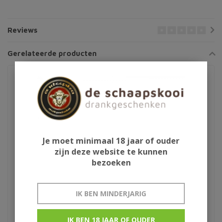
Reviews
Gerelateerde producten
Je moet minimaal 18 jaar of ouder
zijn deze website te kunnen
bezoeken
Independence Irish
Writer's Tears
IK BEN MINDERJARIG
Whiskey
Inniskillin Ice Wine Cask
IK BEN 18 JAAR OF OUDER