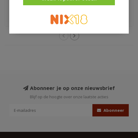
€28,95
€68,95
blended
Limited edition
Abonneer je op onze nieuwsbrief
Blijf op de hoogte over onze laatste acties
Abonneer