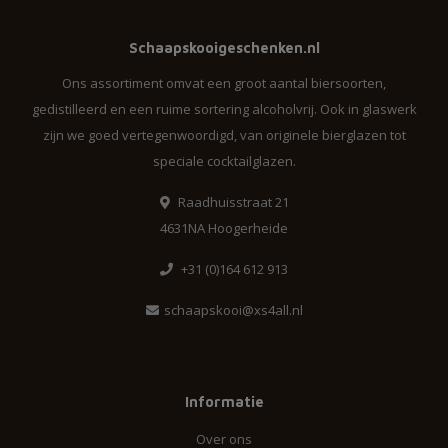
Schaapskooigeschenken.nl
Ons assortiment omvat een groot aantal biersoorten,
gedistilleerd en een ruime sortering alcoholvrij. Ook in glaswerk
zijn we goed vertegenwoordigd, van originele bierglazen tot
speciale cocktailglazen.
Raadhuisstraat 21
4631NA Hoogerheide
+31 (0)164 612 913
schaapskooi@xs4all.nl
Informatie
Over ons