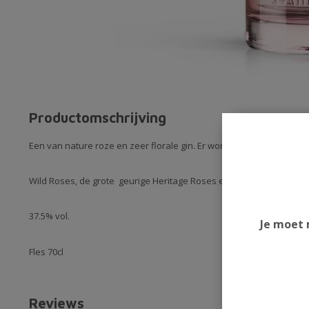
Productomschrijving
Een van nature roze en zeer florale gin. Er worden 3 soorten roze
Wild Roses, de grote geurige Heritage Roses en de oude gewaar
37.5% vol.
Je moet 
Fles 70cl
Reviews