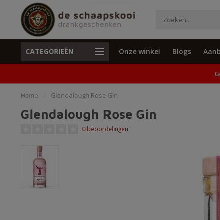
CATEGORIEËN
Onze winkel
Blogs
Aanb
Unieke cadeaus en specials
Geen verzend
G
Home
/
Glendalough Rose Gin
Glendalough Rose Gin
0 beoordelingen