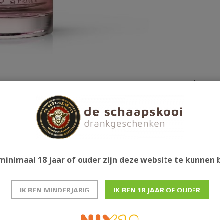
Gerelatee
n gebruikt, de zeldzame en ongrijpbare
deerde Damask Rose.
minimaal 18 jaar of ouder zijn deze website te kunnen
IK BEN MINDERJARIG
IK BEN 18 JAAR OF OUDER