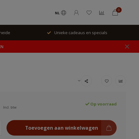
0
NL
rheide
Unieke cadeaus en specials
EN
Op voorraad
Incl. btw
Toevoegen aan winkelwagen