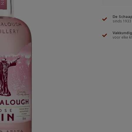
De Schaap
sinds 1933
Vakkundig
voor elke kl