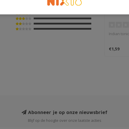
FeverTre
Indian tonic
€1,59
Abonneer je op onze nieuwsbrief
Blijf op de hoogte over onze laatste acties