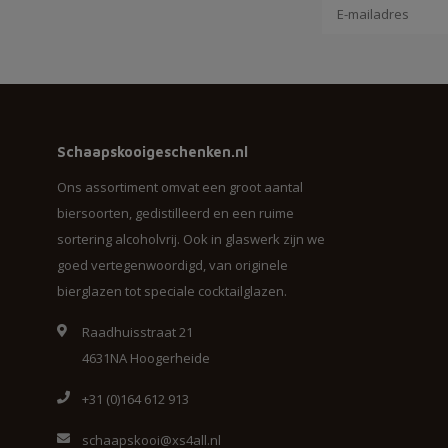
Schaapskooigeschenken.nl
Ons assortiment omvat een groot aantal
biersoorten, gedistilleerd en een ruime
sortering alcoholvrij. Ook in glaswerk zijn we
goed vertegenwoordigd, van originele
bierglazen tot speciale cocktailglazen.
Raadhuisstraat 21
4631NA Hoogerheide
+31 (0)164 612 913
schaapskooi@xs4all.nl