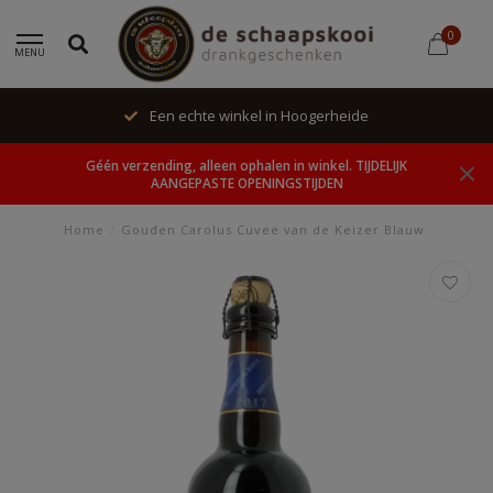
0
MENU
Een echte winkel in Hoogerheide
Géén verzending, alleen ophalen in winkel. TIJDELIJK
AANGEPASTE OPENINGSTIJDEN
Home
/
Gouden Carolus Cuvee van de Keizer Blauw