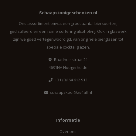
Schaapskooigeschenken.nl
Ons assortiment omvat een groot aantal biersoorten,
gedistilleerd en een ruime sortering alcoholvrij. Ook in glaswerk
zijn we goed vertegenwoordigd, van originele bierglazen tot
speciale cocktailglazen.
Raadhuisstraat 21
4631NA Hoogerheide
+31 (0)164 612 913
schaapskooi@xs4all.nl
Informatie
Over ons