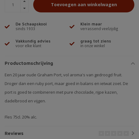
Toevoegen aan winkelwagen
De Schaapskooi
Klein maar
sinds 1933
verrassend veelzijdig
Vakkundig advies
graag tot ziens
voor elke klant
in onze winkel
Productomschrijving
Een 20 jaar oude Graham Port, vol aroma's van gedroogd fruit.
Droger dan een ruby port, maar goed in balans en ietwat zoet. De
port is goed te combineren met pure chocolade, rijpe kazen,
dadelbrood en vijgen.
Fles 75cl. 20% alc.
Reviews