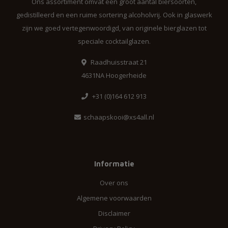
Ons assortiment omvat een groot aantal biersoorten,
gedistilleerd en een ruime sortering alcoholvrij. Ook in glaswerk
zijn we goed vertegenwoordigd, van originele bierglazen tot
speciale cocktailglazen.
Raadhuisstraat 21
4631NA Hoogerheide
+31 (0)164 612 913
schaapskooi@xs4all.nl
Informatie
Over ons
Algemene voorwaarden
Disclaimer