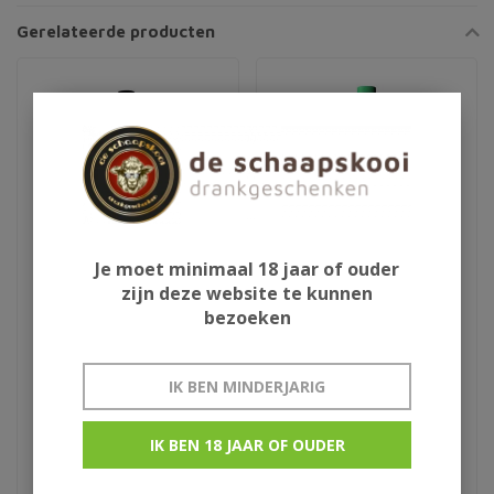
Gerelateerde producten
Je moet minimaal 18 jaar of ouder
zijn deze website te kunnen
bezoeken
Mavrodaphne Patraiki
Offley White
IK BEN MINDERJARIG
€8,95
€9,50
IK BEN 18 JAAR OF OUDER
Patras Griekenland