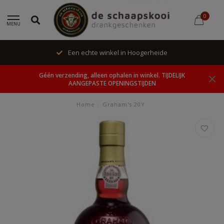
0
MENU
Een echte winkel in Hoogerheide
Géén verzending, alleen ophalen in winkel. TIJDELIJK
AANGEPASTE OPENINGSTIJDEN
Home
/
Graham's 20Y