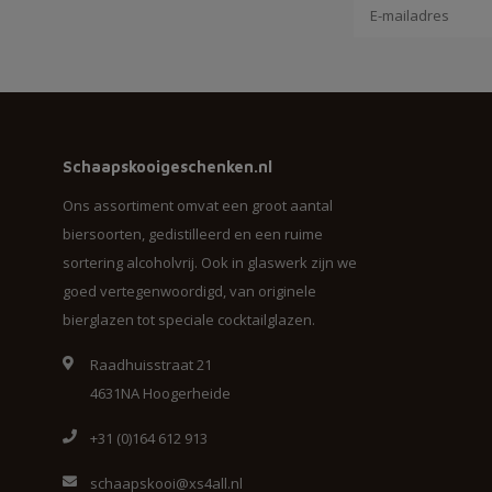
Schaapskooigeschenken.nl
Ons assortiment omvat een groot aantal
biersoorten, gedistilleerd en een ruime
sortering alcoholvrij. Ook in glaswerk zijn we
goed vertegenwoordigd, van originele
bierglazen tot speciale cocktailglazen.
Raadhuisstraat 21
4631NA Hoogerheide
+31 (0)164 612 913
schaapskooi@xs4all.nl