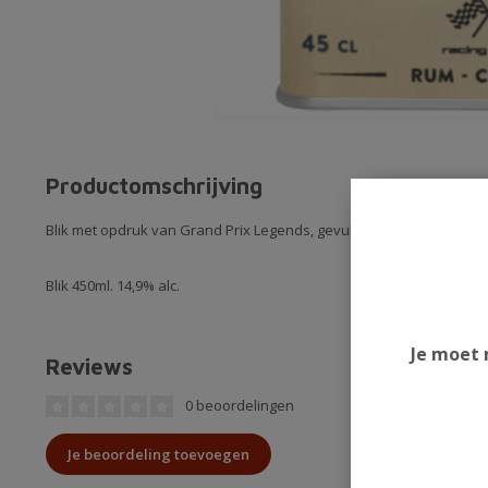
Productomschrijving
Blik met opdruk van Grand Prix Legends, gevuld met rum-caramelli
Blik 450ml. 14,9% alc.
Je moet 
Reviews
0 beoordelingen
Je beoordeling toevoegen