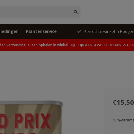
iedingen
Klantenservice
ing, alleen ophalen in winkel.
Een echte winkel in Hooge
één verzending, alleen ophalen in winkel. TIJDELIJK AANGEPASTE OPENINGSTIJD
€15,50
rum-caram