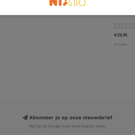
Aura Tera
€29,95
Kroatie
Abonneer je op onze nieuwsbrief
Blijf op de hoogte over onze laatste acties