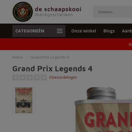
CATEGORIEËN
Onze winkel
Blogs
Aanb
Unieke cadeaus en specials
Geen verzend
G
Home
/
Grand Prix Legends 4
Grand Prix Legends 4
0 beoordelingen