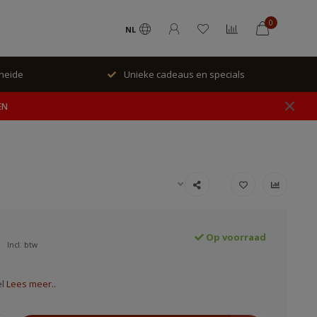
0
NL
rheide
Unieke cadeaus en specials
EN
Op voorraad
Incl. btw
el
Lees meer..