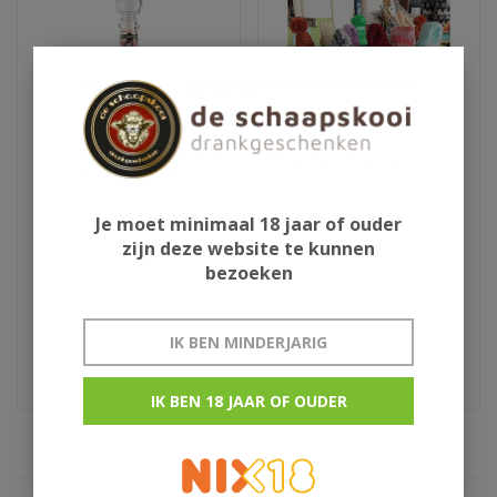
Je moet minimaal 18 jaar of ouder
Aura Teranino
Schlaapmutske uit
zijn deze website te kunnen
wijnlikeur
Woensdrecht
bezoeken
€29,95
€13,50
IK BEN MINDERJARIG
Kroatie
rumlikeur uit woensdrecht
IK BEN 18 JAAR OF OUDER