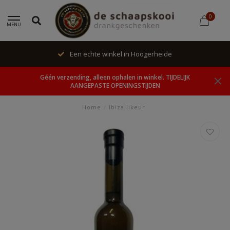
0
MENU
Een echte winkel in Hoogerheide
Géén verzending, alleen ophalen in winkel. TIJDELIJK
AANGEPASTE OPENINGSTIJDEN
Home
/
Ibiza likeur