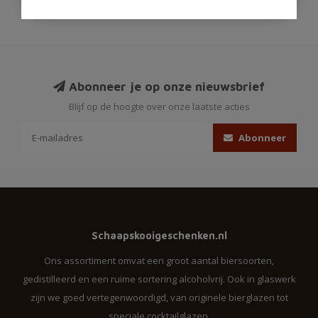
Abonneer je op onze nieuwsbrief
Blijf op de hoogte over onze laatste acties
Abonneer
Schaapskooigeschenken.nl
Ons assortiment omvat een groot aantal biersoorten,
gedistilleerd en een ruime sortering alcoholvrij. Ook in glaswerk
zijn we goed vertegenwoordigd, van originele bierglazen tot
speciale cocktailglazen.