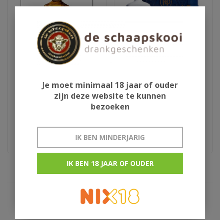
Jack Daniels Fire
Heaven's Door Bootleg
Je moet minimaal 18 jaar of ouder
Series #3
zijn deze website te kunnen
bezoeken
€26,95
€678,95
zeldzaam
IK BEN MINDERJARIG
IK BEN 18 JAAR OF OUDER