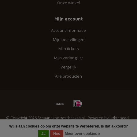
Onze winkel
Mijn account
Account informatie
Mijn bestellingen
Mijn tickets
Mijn verlanglijst
Vergelijk
Alle producten
© Copyright 2026 Schaapskooigeschenken.nl - Powered by
Lightspeed
-
Lightspeed design
by
Dyvelopment
Wij slaan cookies op om onze website te verbeteren. Is dat akkoord?
Ja
Nee
Meer over cookies »