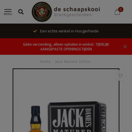
0
MENU
Een echte winkel in Hoogerheide
Géén verzending, alleen ophalen in winkel. TIJDELIJK
AANGEPASTE OPENINGSTIJDEN
Home
/
Jack Daniels Gifttin