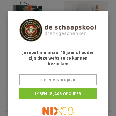
Je moet minimaal 18 jaar of ouder
Jagermeister met
Nobeltje
zijn deze website te kunnen
pomp
Geschenkverpakking
bezoeken
€44,95
€20,95
IK BEN MINDERJARIG
1.75 liter
IK BEN 18 JAAR OF OUDER