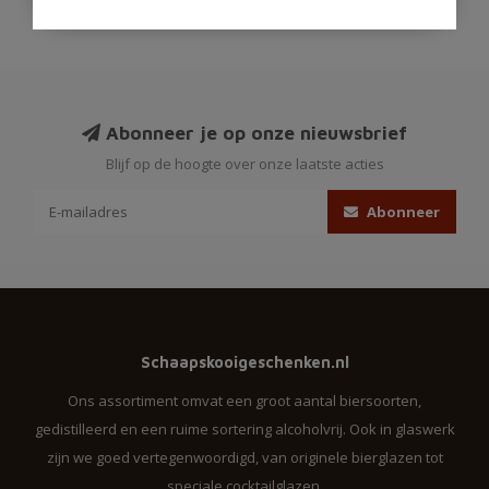
Abonneer je op onze nieuwsbrief
Blijf op de hoogte over onze laatste acties
Abonneer
Schaapskooigeschenken.nl
Ons assortiment omvat een groot aantal biersoorten,
gedistilleerd en een ruime sortering alcoholvrij. Ook in glaswerk
zijn we goed vertegenwoordigd, van originele bierglazen tot
speciale cocktailglazen.