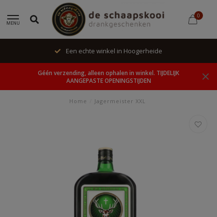
0
MENU
Een echte winkel in Hoogerheide
Géén verzending, alleen ophalen in winkel. TIJDELIJK
AANGEPASTE OPENINGSTIJDEN
Home
/
Jagermeister XXL