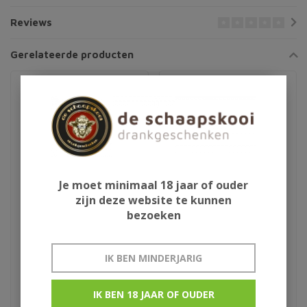
Reviews
Gerelateerde producten
Je moet minimaal 18 jaar of ouder
zijn deze website te kunnen
bezoeken
Independence Irish
Writer's Tears
Whiskey
Inniskillin Ice Wine Cask
IK BEN MINDERJARIG
€28,95
€68,95
IK BEN 18 JAAR OF OUDER