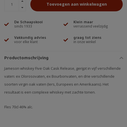
Toevoegen aan winkelwagen
De Schaapskooi
Klein maar
sinds 1933
verrassend veelzijdig
Vakkundig advies
graag tot ziens
voor elke klant
in onze winkel
Productomschrijving
Jameson whiskey Five Oak Cask Release, gerijpt in vijf verschillende
vaten: ex Olorosovaten, ex Bourbonvaten, en drie verschillende
soorten virgin oak vaten (Iers, Europees en Amerikaans). Het
resultaat is een complexe whiskey met zachte tonen.
Fles 70cl 46% alc.