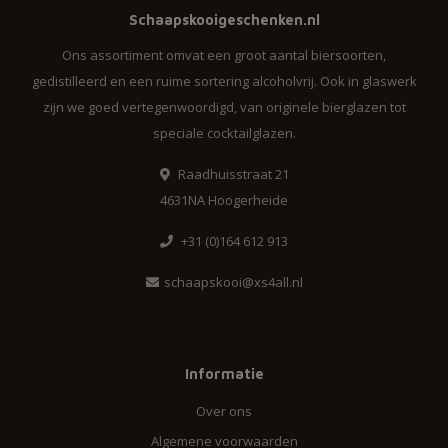
Schaapskooigeschenken.nl
Ons assortiment omvat een groot aantal biersoorten,
gedistilleerd en een ruime sortering alcoholvrij. Ook in glaswerk
zijn we goed vertegenwoordigd, van originele bierglazen tot
speciale cocktailglazen.
Raadhuisstraat 21
4631NA Hoogerheide
+31 (0)164 612 913
schaapskooi@xs4all.nl
Informatie
Over ons
Algemene voorwaarden