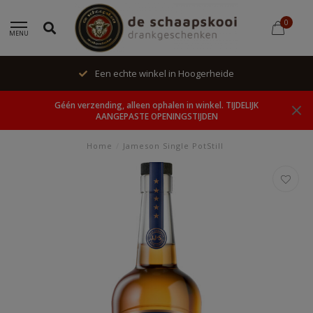
0
MENU
Een echte winkel in Hoogerheide
Géén verzending, alleen ophalen in winkel. TIJDELIJK
AANGEPASTE OPENINGSTIJDEN
Home
/
Jameson Single PotStill