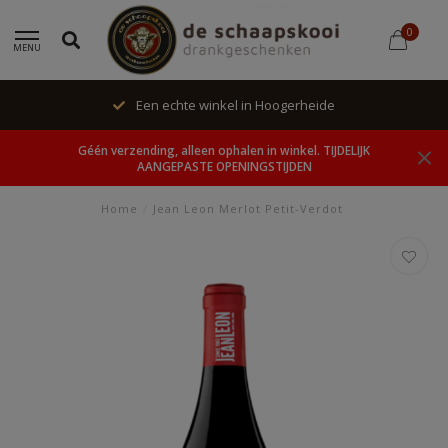
0
MENU
Een echte winkel in Hoogerheide
Géén verzending, alleen ophalen in winkel. TIJDELIJK
AANGEPASTE OPENINGSTIJDEN
Home
/
Jean Leon Merlot Petit-Verdot