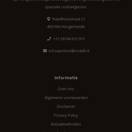
speciale cocktailglazen.
Raadhuisstraat 21
4631NA Hoogerheide
+31 (0)164 612 913
schaapskooi@xs4all.nl
Informatie
Over ons
Algemene voorwaarden
Disclaimer
Privacy Policy
Betaalmethoden