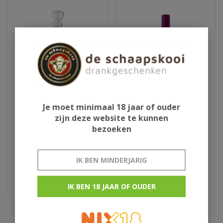
Je moet minimaal 18 jaar of ouder
Aura Teranino
Barefoot Jammy Red
zijn deze website te kunnen
wijnlikeur
75cl
bezoeken
€29,95
€7,50
IK BEN MINDERJARIG
Kroatie
IK BEN 18 JAAR OF OUDER