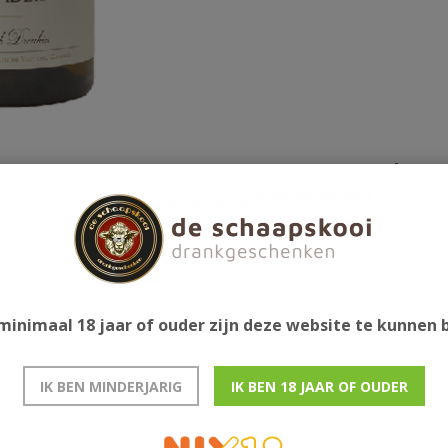
Gerelatee
us van chablis, waarin aroma's van citrus (citroen),
en levendig maar toch zacht. Veel finesse en
minimaal 18 jaar of ouder zijn deze website te kunnen
IK BEN MINDERJARIG
IK BEN 18 JAAR OF OUDER