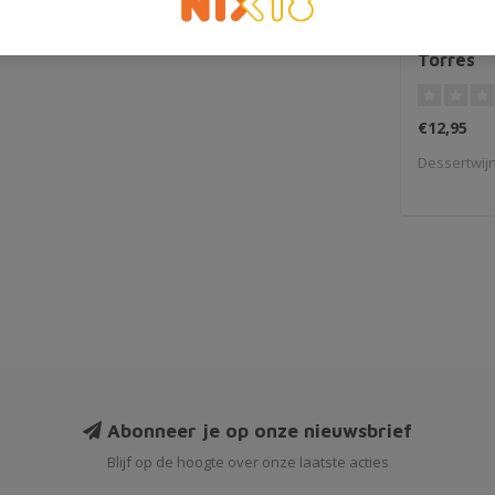
Moscatel 
Torres
€12,95
Dessertwij
Abonneer je op onze nieuwsbrief
Blijf op de hoogte over onze laatste acties