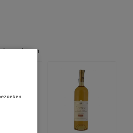
rde producten
 bezoeken