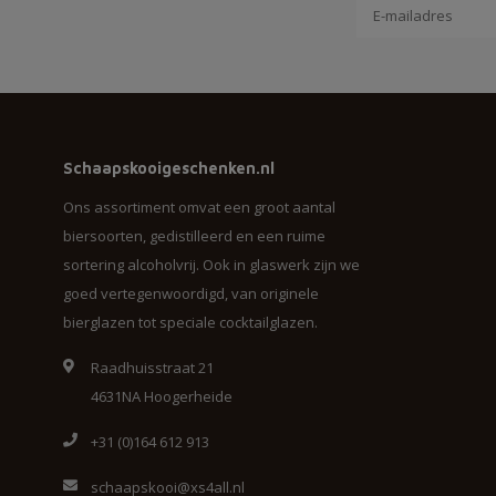
Schaapskooigeschenken.nl
Ons assortiment omvat een groot aantal
biersoorten, gedistilleerd en een ruime
sortering alcoholvrij. Ook in glaswerk zijn we
goed vertegenwoordigd, van originele
bierglazen tot speciale cocktailglazen.
Raadhuisstraat 21
4631NA Hoogerheide
+31 (0)164 612 913
schaapskooi@xs4all.nl