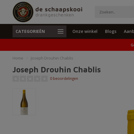
CATEGORIEËN
Onze winkel
Blogs
Aanb
Unieke cadeaus en specials
Geen verzend
G
Home
/
Joseph Drouhin Chablis
Joseph Drouhin Chablis
0 beoordelingen