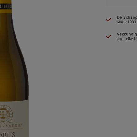
De Schaap
sinds 1933
Vakkundig
voor elke kl