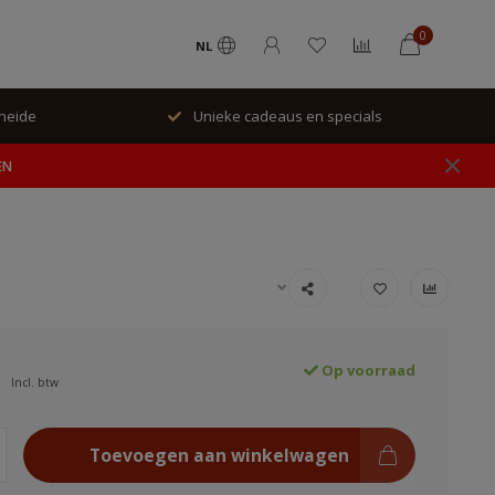
0
NL
rheide
Unieke cadeaus en specials
EN
Op voorraad
Incl. btw
Toevoegen aan winkelwagen