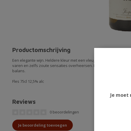
Productomschrijving
Een elegante wijn. Heldere kleur met een vleugje groen. Typische ne
varen en zelfs zoute sensaties overheersen. In de mond: krachtig 
balans.
Fles 75cl 12,5% alc
Je moet 
Reviews
0 beoordelingen
Je beoordeling toevoegen