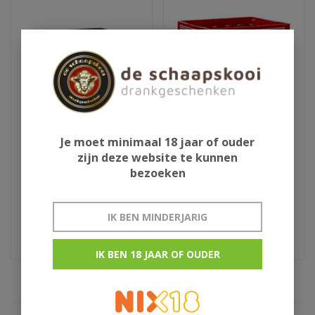
Je moet minimaal 18 jaar of ouder
Lindemans Kriek krat
Liefmans krat
zijn deze website te kunnen
bezoeken
€35,95
€32,95
IK BEN MINDERJARIG
krat 24x25cl
krat 24x25cl
IK BEN 18 JAAR OF OUDER