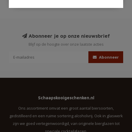
Abonneer je op onze nieuwsbrief
Blijf op de hoogte over onze laatste acties
Abonneer
Schaapskooigeschenken.nl
Ons assortiment omvat een groot aantal biersoorten,
gedistilleerd en een ruime sortering alcoholvrij. Ook in glaswerk
zijn we goed vertegenwoordigd, van originele bierglazen tot
speciale cocktailglazen.