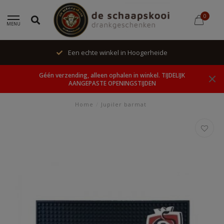
0
MENU
Een echte winkel in Hoogerheide
Géén verzending, alleen ophalen in winkel. TIJDELIJK
AANGEPASTE OPENINGSTIJDEN
Home
/
Jupiler barmat