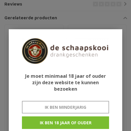
Reviews
Gerelateerde producten
Je moet minimaal 18 jaar of ouder
zijn deze website te kunnen
bezoeken
Blue Nun Sparkling
Schlumberger Brut
Gold
geschenk
IK BEN MINDERJARIG
€7,95
€16,95
IK BEN 18 JAAR OF OUDER
met echte goudflinters