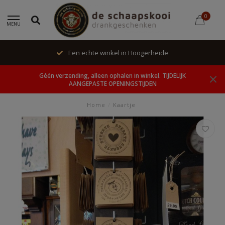
0
MENU
Een echte winkel in Hoogerheide
Géén verzending, alleen ophalen in winkel. TIJDELIJK
AANGEPASTE OPENINGSTIJDEN
Home
/
Kaartje