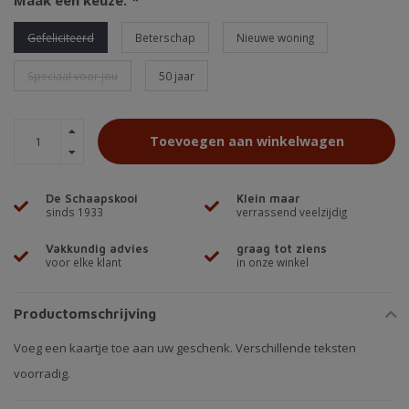
Maak een keuze:
*
Gefeliciteerd
Beterschap
Nieuwe woning
Speciaal voor jou
50 jaar
Toevoegen aan winkelwagen
De Schaapskooi
Klein maar
sinds 1933
verrassend veelzijdig
Vakkundig advies
graag tot ziens
voor elke klant
in onze winkel
Productomschrijving
Voeg een kaartje toe aan uw geschenk. Verschillende teksten
voorradig.