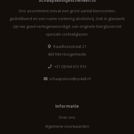
Schaapskooigeschenken.nl
Ons assortiment omvat een groot aantal biersoorten,
gedistilleerd en een ruime sortering alcoholvrij. Ook in glaswerk
zijn we goed vertegenwoordigd, van originele bierglazen tot
speciale cocktailglazen.
Raadhuisstraat 21
4631NA Hoogerheide
+31 (0)164 612 913
schaapskooi@xs4all.nl
Informatie
Over ons
Algemene voorwaarden