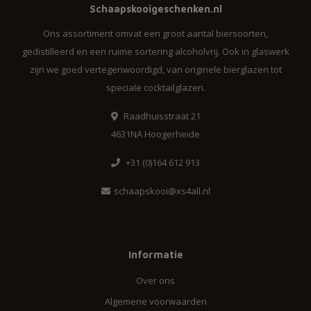
Schaapskooigeschenken.nl
Ons assortiment omvat een groot aantal biersoorten,
gedistilleerd en een ruime sortering alcoholvrij. Ook in glaswerk
zijn we goed vertegenwoordigd, van originele bierglazen tot
speciale cocktailglazen.
Raadhuisstraat 21
4631NA Hoogerheide
+31 (0)164 612 913
schaapskooi@xs4all.nl
Informatie
Over ons
Algemene voorwaarden