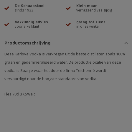
De Schaapskooi
Klein maar
sinds 1933
verrassend veelzijdig
Vakkundig advies
graag tot ziens
voor elke klant
in onze winkel
Productomschrijving
Deze Karlova Vodka is verkregen uit de beste distillaten zoals 100%
graan en gedemineraliseerd water. De productielocatie van deze
vodka is Spanje waar het door de firma Teichenné wordt
vervaardigd naar de hoogste standaard van vodka.
Fles 70cl 37.5%alc