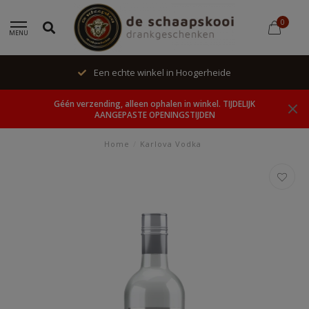
0
MENU
Een echte winkel in Hoogerheide
Géén verzending, alleen ophalen in winkel. TIJDELIJK
AANGEPASTE OPENINGSTIJDEN
Home
/
Karlova Vodka