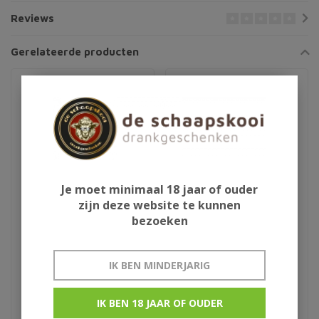
Reviews
Gerelateerde producten
Je moet minimaal 18 jaar of ouder
zijn deze website te kunnen
bezoeken
Louers Vodka
Ursus Roter
IK BEN MINDERJARIG
€109,95
€17,50
IK BEN 18 JAAR OF OUDER