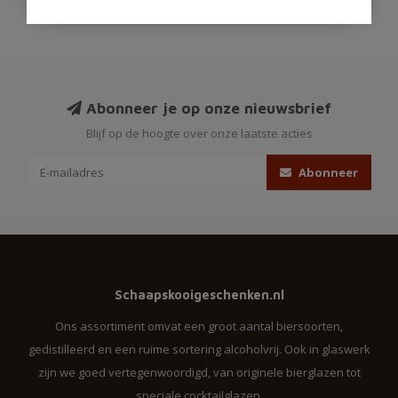
Abonneer je op onze nieuwsbrief
Blijf op de hoogte over onze laatste acties
Abonneer
Schaapskooigeschenken.nl
Ons assortiment omvat een groot aantal biersoorten,
gedistilleerd en een ruime sortering alcoholvrij. Ook in glaswerk
zijn we goed vertegenwoordigd, van originele bierglazen tot
speciale cocktailglazen.