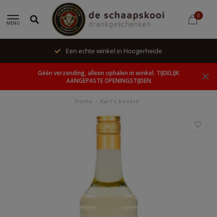
0
MENU
Een echte winkel in Hoogerheide
Géén verzending, alleen ophalen in winkel. TIJDELIJK
AANGEPASTE OPENINGSTIJDEN
Home
/
Karl's Koekie