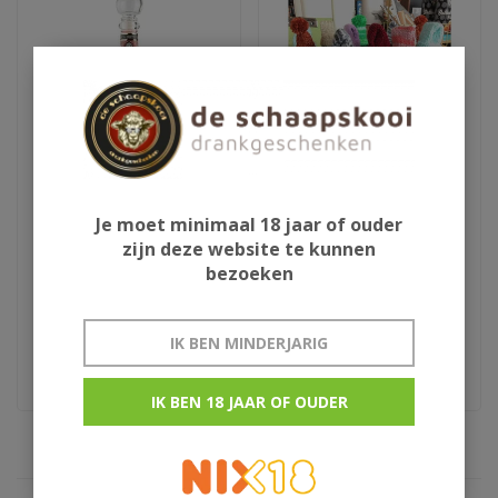
Je moet minimaal 18 jaar of ouder
Aura Teranino
Schlaapmutske uit
zijn deze website te kunnen
wijnlikeur
Woensdrecht
bezoeken
€29,95
€13,50
IK BEN MINDERJARIG
Kroatie
rumlikeur uit woensdrecht
IK BEN 18 JAAR OF OUDER