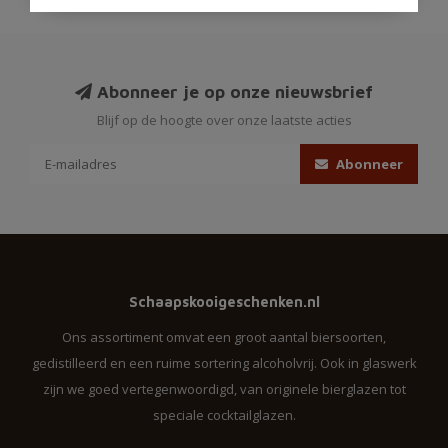
Abonneer je op onze nieuwsbrief
Blijf op de hoogte over onze laatste acties
Abonneer
Schaapskooigeschenken.nl
Ons assortiment omvat een groot aantal biersoorten,
gedistilleerd en een ruime sortering alcoholvrij. Ook in glaswerk
zijn we goed vertegenwoordigd, van originele bierglazen tot
speciale cocktailglazen.