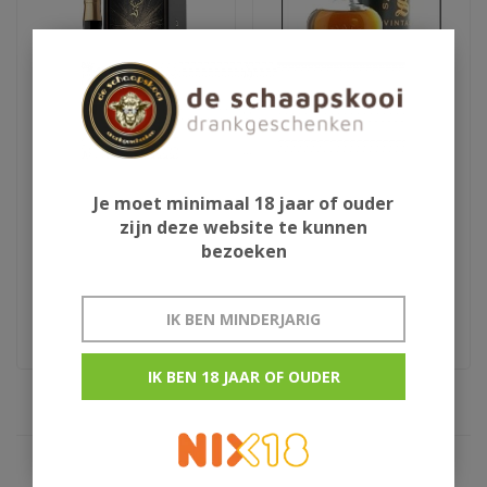
Glenfiddich 23Y Grand
1990 Signatory
Je moet minimaal 18 jaar of ouder
Cru
Auchroisk 27Y
zijn deze website te kunnen
bezoeken
€270,95
€209,85
Limited edition
Signatory Vintage
IK BEN MINDERJARIG
IK BEN 18 JAAR OF OUDER