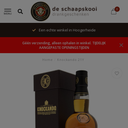
0
MENU
Een echte winkel in Hoogerheide
Géén verzending, alleen ophalen in winkel. TIJDELIJK
AANGEPASTE OPENINGSTIJDEN
Home
/
Knockando 21Y