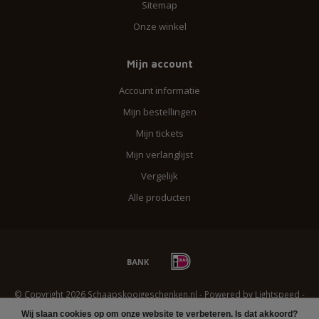
Sitemap
Onze winkel
Mijn account
Account informatie
Mijn bestellingen
Mijn tickets
Mijn verlanglijst
Vergelijk
Alle producten
© Copyright 2026 Schaapskooigeschenken.nl - Powered by
Lightspeed
-
Lightspeed design
by
Dyvelopment
Wij slaan cookies op om onze website te verbeteren. Is dat akkoord?