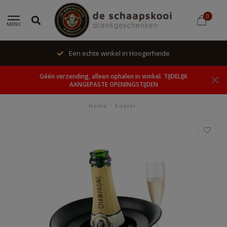
0
MENU
Een echte winkel in Hoogerheide
Géén verzending, alleen ophalen in winkel. TIJDELIJK
AANGEPASTE OPENINGSTIJDEN
Home
/
Koeler