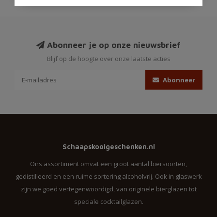
Abonneer je op onze nieuwsbrief
Blijf op de hoogte over onze laatste acties
Abonneer
Schaapskooigeschenken.nl
Ons assortiment omvat een groot aantal biersoorten,
gedistilleerd en een ruime sortering alcoholvrij. Ook in glaswerk
zijn we goed vertegenwoordigd, van originele bierglazen tot
speciale cocktailglazen.