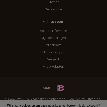
Sitemap
Onze winkel
Mijn account
Account informatie
Mijn bestellingen
Mijn tickets
Mijn verlanglijst
Vergelijk
Alle producten
© Copyright 2026 Schaapskooigeschenken.nl - Powered by
Lightspeed
-
Lightspeed design
by
Dyvelopment
Wij slaan cookies op om onze website te verbeteren. Is dat akkoord?