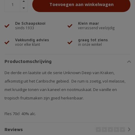
Toevoegen aan winkelwagen
De Schaapskooi
Klein maar
sinds 1933
verrassend veelzijdig
Vakkundig advies
graag tot ziens
voor elke klant
in onze winkel
Productomschrijving
De derde en laatste uit de serie Unknown Deep van Kraken,
afkomstig uit het Caribische gebied. De rum is zoetig, vol melasse,
met kruidige tonen van kaneel en nootmuskaat. De vanille en
tropisch fruitsmaken zijn goed herkenbaar.
Fles 70cl 40% alc.
Reviews