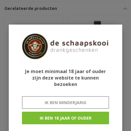
Gerelateerde producten
Je moet minimaal 18 jaar of ouder
zijn deze website te kunnen
bezoeken
Ron de Cuba Isla del
Blackwell 007
Tesoro
IK BEN MINDERJARIG
€399,00
€40,95
IK BEN 18 JAAR OF OUDER
extra anejo original
Jamaica rum