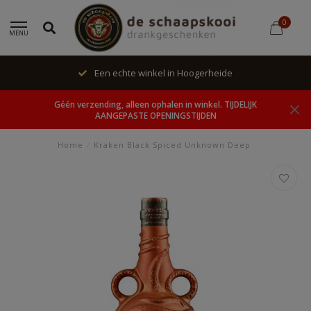
0
MENU
Een echte winkel in Hoogerheide
Géén verzending, alleen ophalen in winkel. TIJDELIJK
AANGEPASTE OPENINGSTIJDEN
Home
/
Kraken Black Spiced Unknown Deep