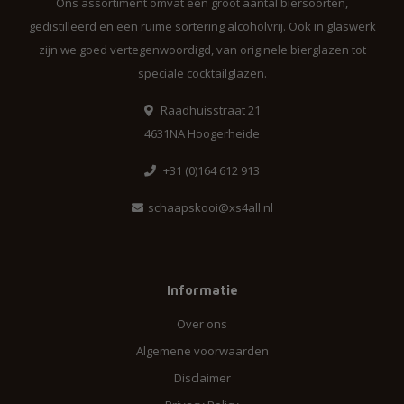
Ons assortiment omvat een groot aantal biersoorten,
gedistilleerd en een ruime sortering alcoholvrij. Ook in glaswerk
zijn we goed vertegenwoordigd, van originele bierglazen tot
speciale cocktailglazen.
Raadhuisstraat 21
4631NA Hoogerheide
+31 (0)164 612 913
schaapskooi@xs4all.nl
Informatie
Over ons
Algemene voorwaarden
Disclaimer