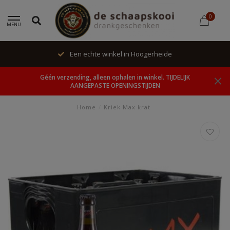
0
MENU
Een echte winkel in Hoogerheide
Géén verzending, alleen ophalen in winkel. TIJDELIJK
AANGEPASTE OPENINGSTIJDEN
Home
/
Kriek Max krat