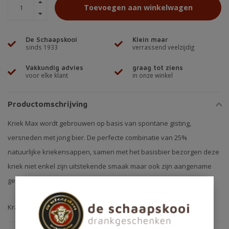
Toevoegen aan winkelwagen
De Schaapskooi
Klein maar
sinds 1933
verrassend veelzijdig
Vakkundig advies
graag tot ziens
voor elke klant
in onze winkel
Productomschrijving
Kriek Max wordt gebrouwen op basis van spontane gisting,
versneden met jong bier. De perfecte combinatie van 25%
natuurlijke kriekensappen, samen met het basisbier bezorgen deze
kriek niet enkel zijn uitstekende smaak maar ook zijn aangename
geur.
Krat 24x25cl. 3,5% alc.