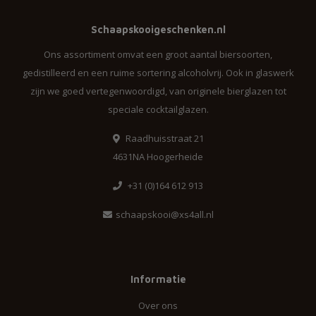
Schaapskooigeschenken.nl
Ons assortiment omvat een groot aantal biersoorten,
gedistilleerd en een ruime sortering alcoholvrij. Ook in glaswerk
zijn we goed vertegenwoordigd, van originele bierglazen tot
speciale cocktailglazen.
Raadhuisstraat 21
4631NA Hoogerheide
+31 (0)164 612 913
schaapskooi@xs4all.nl
Informatie
Over ons