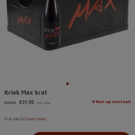
Kriek Max krat
€31,95
Niet op voorraad
€33,95
Incl. btw
krat 24x25cl
Lees meer..