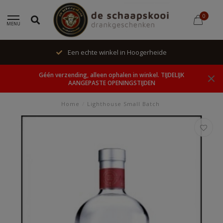
0
MENU
Een echte winkel in Hoogerheide
Géén verzending, alleen ophalen in winkel. TIJDELIJK
AANGEPASTE OPENINGSTIJDEN
Home
/
Lighthouse Small Batch