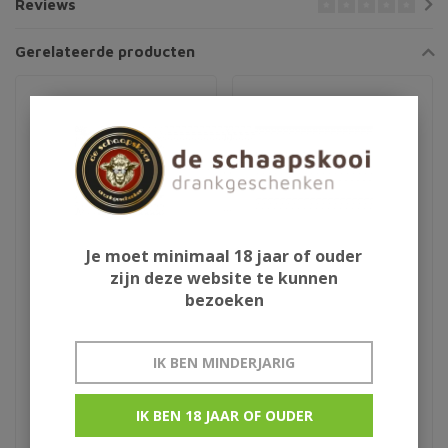
Reviews
Gerelateerde producten
Je moet minimaal 18 jaar of ouder
zijn deze website te kunnen
bezoeken
Sir Edmond Gin
Himbrimi
Giftpack
IK BEN MINDERJARIG
€59,95
€28,95
IK BEN 18 JAAR OF OUDER
uit IJsland