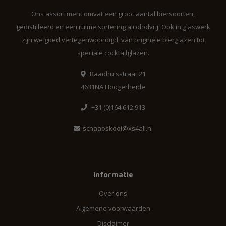
Ons assortiment omvat een groot aantal biersoorten,
gedistilleerd en een ruime sortering alcoholvrij. Ook in glaswerk
zijn we goed vertegenwoordigd, van originele bierglazen tot
speciale cocktailglazen.
Raadhuisstraat 21
4631NA Hoogerheide
+31 (0)164 612 913
schaapskooi@xs4all.nl
Informatie
Over ons
Algemene voorwaarden
Disclaimer