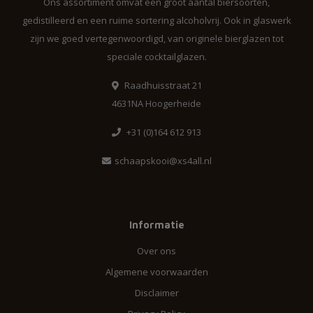
Ons assortiment omvat een groot aantal biersoorten,
gedistilleerd en een ruime sortering alcoholvrij. Ook in glaswerk
zijn we goed vertegenwoordigd, van originele bierglazen tot
speciale cocktailglazen.
Raadhuisstraat 21
4631NA Hoogerheide
+31 (0)164 612 913
schaapskooi@xs4all.nl
Informatie
Over ons
Algemene voorwaarden
Disclaimer