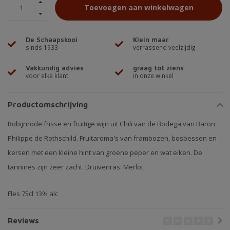
Toevoegen aan winkelwagen
De Schaapskooi
Klein maar
sinds 1933
verrassend veelzijdig
Vakkundig advies
graag tot ziens
voor elke klant
in onze winkel
Productomschrijving
Robijnrode frisse en fruitige wijn uit Chili van de Bodega van Baron
Philippe de Rothschild. Fruitaroma's van frambozen, bosbessen en
kersen met een kleine hint van groene peper en wat eiken. De
tannines zijn zeer zacht. Druivenras: Merlot
Fles 75cl 13% alc
Reviews