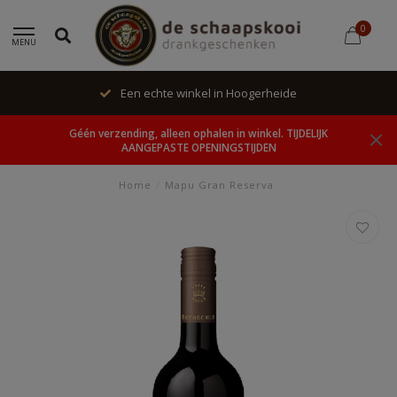
0
MENU
Een echte winkel in Hoogerheide
Géén verzending, alleen ophalen in winkel. TIJDELIJK
AANGEPASTE OPENINGSTIJDEN
Home
/
Mapu Gran Reserva