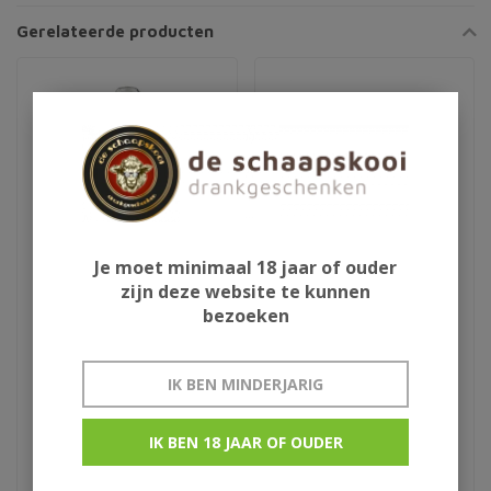
Gerelateerde producten
Je moet minimaal 18 jaar of ouder
zijn deze website te kunnen
bezoeken
Aura Teranino
Barefoot Jammy Red
wijnlikeur
75cl
IK BEN MINDERJARIG
€29,95
€7,50
IK BEN 18 JAAR OF OUDER
Kroatie