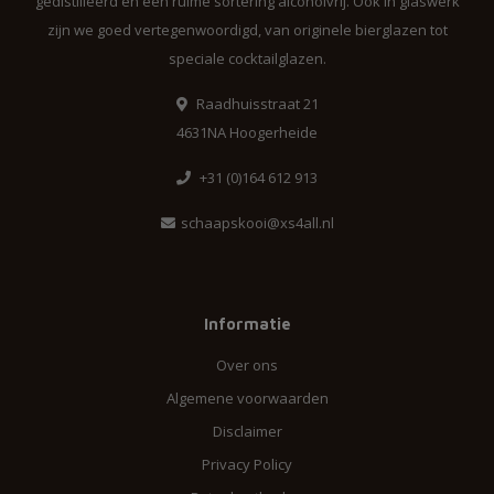
gedistilleerd en een ruime sortering alcoholvrij. Ook in glaswerk
zijn we goed vertegenwoordigd, van originele bierglazen tot
speciale cocktailglazen.
Raadhuisstraat 21
4631NA Hoogerheide
+31 (0)164 612 913
schaapskooi@xs4all.nl
Informatie
Over ons
Algemene voorwaarden
Disclaimer
Privacy Policy