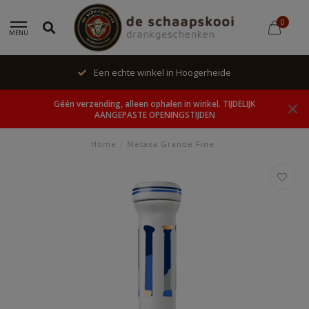
0
MENU
Een echte winkel in Hoogerheide
Géén verzending, alleen ophalen in winkel. TIJDELIJK
AANGEPASTE OPENINGSTIJDEN
Home
/
Metaxa Grande Fine