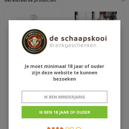
Gerelateerde producten
Je moet minimaal 18 jaar of ouder
zijn deze website te kunnen
Aura Teranino
Schlaapmutske uit
bezoeken
wijnlikeur
Woensdrecht
IK BEN MINDERJARIG
€29,95
€13,50
Kroatie
rumlikeur uit woensdrecht
IK BEN 18 JAAR OF OUDER