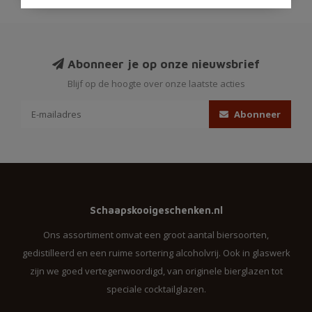
Abonneer je op onze nieuwsbrief
Blijf op de hoogte over onze laatste acties
Abonneer
Schaapskooigeschenken.nl
Ons assortiment omvat een groot aantal biersoorten,
gedistilleerd en een ruime sortering alcoholvrij. Ook in glaswerk
zijn we goed vertegenwoordigd, van originele bierglazen tot
speciale cocktailglazen.