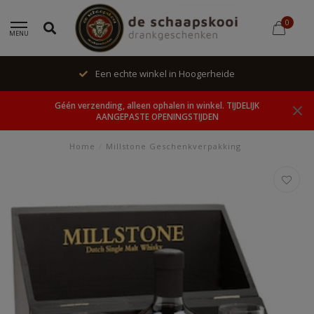
0
MENU
Een echte winkel in Hoogerheide
Géén verzending, alleen ophalen in winkel. TIJDELIJK
AANGEPASTE OPENINGSTIJDEN
Home
/
Millstone Geschenkverpakking