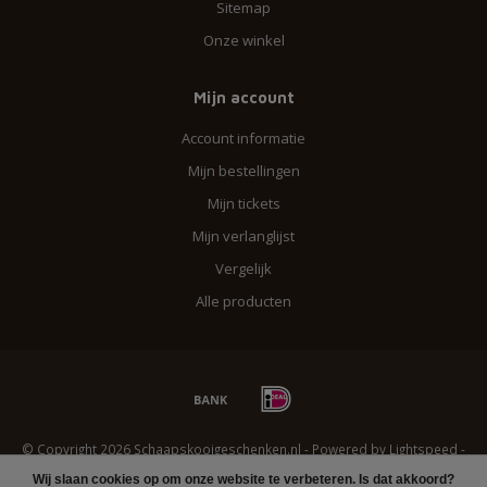
Sitemap
Onze winkel
Mijn account
Account informatie
Mijn bestellingen
Mijn tickets
Mijn verlanglijst
Vergelijk
Alle producten
© Copyright 2026 Schaapskooigeschenken.nl - Powered by
Lightspeed
-
Lightspeed design
by
Dyvelopment
Wij slaan cookies op om onze website te verbeteren. Is dat akkoord?