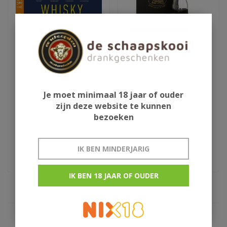
Eddie Ludlow Whisky
Millstone Heavy Peated
Je moet minimaal 18 jaar of ouder
leren proeven
2005
zijn deze website te kunnen
bezoeken
€22,95
€135,95
3e druk
Special nr.7
IK BEN MINDERJARIG
IK BEN 18 JAAR OF OUDER