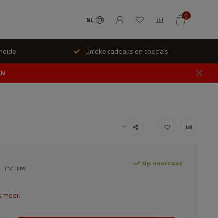
0
NL
Unieke cadeaus en specials
Geen 
EN
Op voorraad
Incl. btw
 meer..