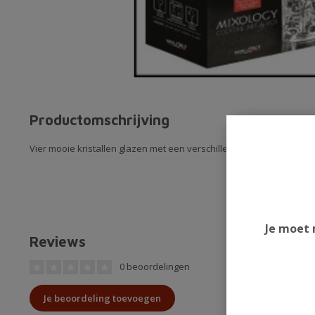
Productomschrijving
Vier mooie kristallen glazen met een verschillend geslepen decor.
Je moet 
Reviews
0 beoordelingen
Je beoordeling toevoegen