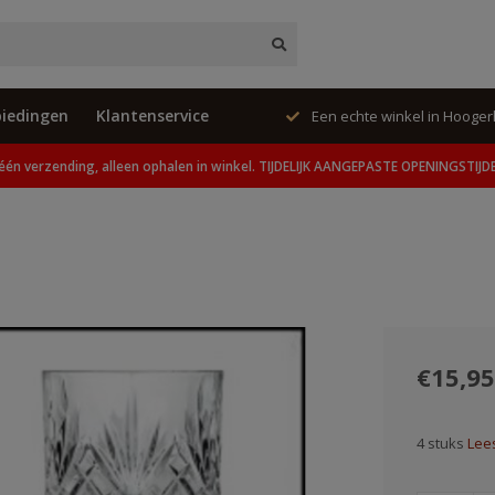
iedingen
Klantenservice
lleen ophalen in winkel.
Een echte winkel in Hoogerheide
één verzending, alleen ophalen in winkel. TIJDELIJK AANGEPASTE OPENINGSTIJD
€15,95
4 stuks
Lees