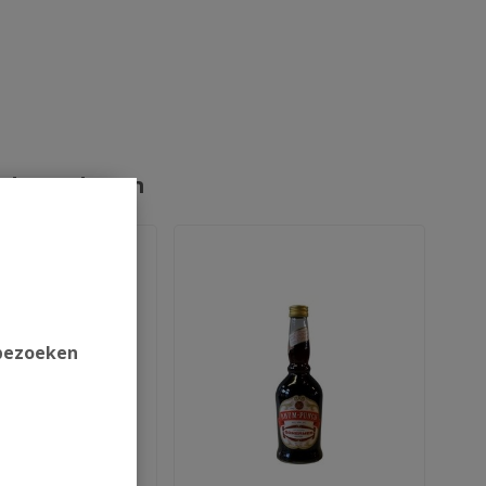
rde producten
 bezoeken