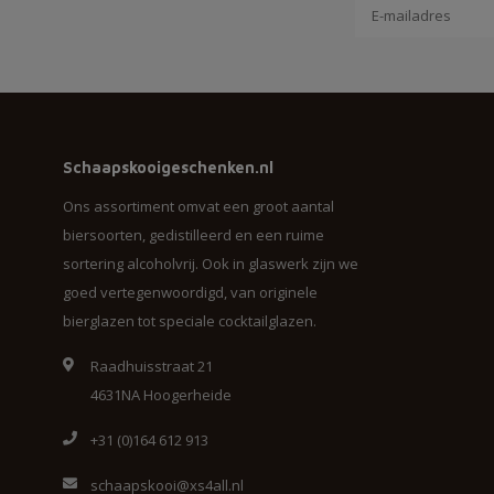
Schaapskooigeschenken.nl
Ons assortiment omvat een groot aantal
biersoorten, gedistilleerd en een ruime
sortering alcoholvrij. Ook in glaswerk zijn we
goed vertegenwoordigd, van originele
bierglazen tot speciale cocktailglazen.
Raadhuisstraat 21
4631NA Hoogerheide
+31 (0)164 612 913
schaapskooi@xs4all.nl