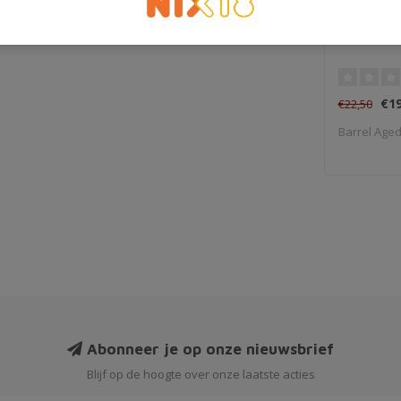
Karmelie
€19
€22,50
Barrel Aged
Abonneer je op onze nieuwsbrief
Blijf op de hoogte over onze laatste acties