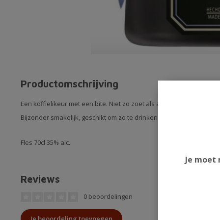
Productomschrijving
Een koffielikeur met een bite. Niet zo zoet als andere koffielikeure
Bijzonder smakelijk, geschikt om zo te drinken maar ook voor gebrui
Fles 70cl 35% alc.
Je moet 
Reviews
0 beoordelingen
Je beoordeling toevoegen