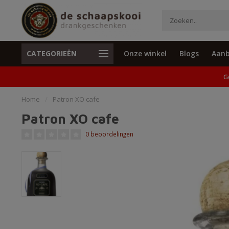
CATEGORIEËN
Onze winkel
Blogs
Aanb
Unieke cadeaus en specials
Geen verzend
G
Home
/
Patron XO cafe
Patron XO cafe
0 beoordelingen