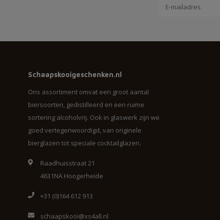
Schaapskooigeschenken.nl
Ons assortiment omvat een groot aantal
biersoorten, gedistilleerd en een ruime
sortering alcoholvrij. Ook in glaswerk zijn we
goed vertegenwoordigd, van originele
bierglazen tot speciale cocktailglazen.
Raadhuisstraat 21
4631NA Hoogerheide
+31 (0)164 612 913
schaapskooi@xs4all.nl