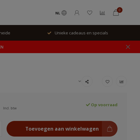
0
NL
rheide
Unieke cadeaus en specials
EN
Op voorraad
Incl. btw
Toevoegen aan winkelwagen