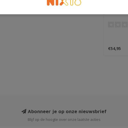
Patron Si
€54,95
Abonneer je op onze nieuwsbrief
Blijf op de hoogte over onze laatste acties