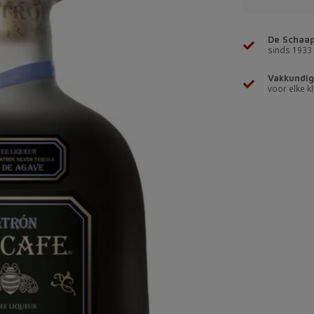
De Schaap
sinds 1933
Vakkundig
voor elke kl