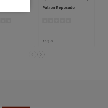
lver
Patron Reposado
€59,95