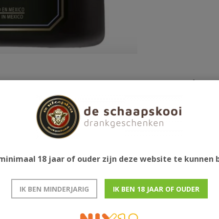
Gerelatee
n. Blend van Patron Silver en koffie-essence.
k in cocktails en/of over je dessert.
minimaal 18 jaar of ouder zijn deze website te kunnen
IK BEN MINDERJARIG
IK BEN 18 JAAR OF OUDER