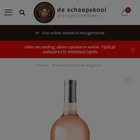
0
MENU
Een echte winkel in Hoogerheide
Géén verzending, alleen ophalen in winkel. TIJDELIJK
AANGEPASTE OPENINGSTIJDEN
Home
/
Monteclain Rose Magnum