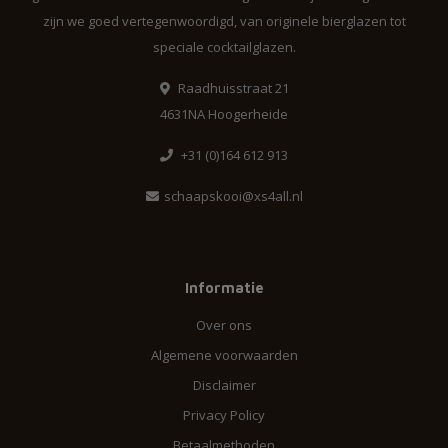
zijn we goed vertegenwoordigd, van originele bierglazen tot
speciale cocktailglazen.
Raadhuisstraat 21
4631NA Hoogerheide
+31 (0)164 612 913
schaapskooi@xs4all.nl
Informatie
Over ons
Algemene voorwaarden
Disclaimer
Privacy Policy
Betaalmethoden