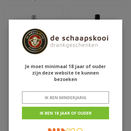
Je moet minimaal 18 jaar of ouder
zijn deze website te kunnen
Monteclain Rose
Mas Rabell Torres
bezoeken
Rosado
IK BEN MINDERJARIG
€7,25
€7,95
Languedoc-Roussilion
Penedes
IK BEN 18 JAAR OF OUDER