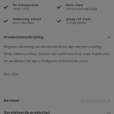
De Schaapskooi
Klein maar
sinds 1933
verrassend veelzijdig
Vakkundig advies
graag tot ziens
voor elke klant
in onze winkel
Productomschrijving
Magnum uitvoering van Monteclain Rose, wijn met een prachtig
lichte, zalmroze kleur. Geuren van zacht rood fruit, zoals frambozen
en aardbeien. De wijn is fruitig met verfrissende zuren.
Fles 150cl
Reviews
Gerelateerde producten