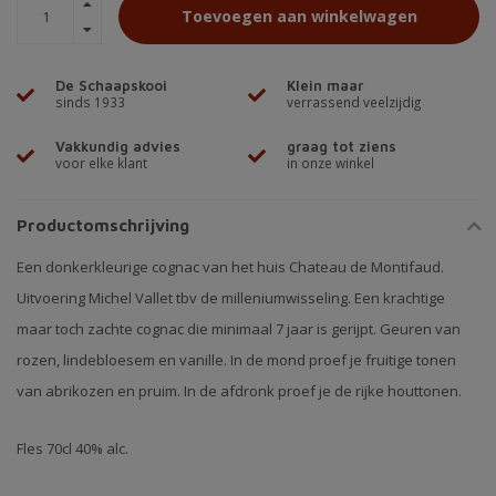
Toevoegen aan winkelwagen
De Schaapskooi
Klein maar
sinds 1933
verrassend veelzijdig
Vakkundig advies
graag tot ziens
voor elke klant
in onze winkel
Productomschrijving
Een donkerkleurige cognac van het huis Chateau de Montifaud.
Uitvoering Michel Vallet tbv de milleniumwisseling. Een krachtige
maar toch zachte cognac die minimaal 7 jaar is gerijpt. Geuren van
rozen, lindebloesem en vanille. In de mond proef je fruitige tonen
van abrikozen en pruim. In de afdronk proef je de rijke houttonen.
Fles 70cl 40% alc.