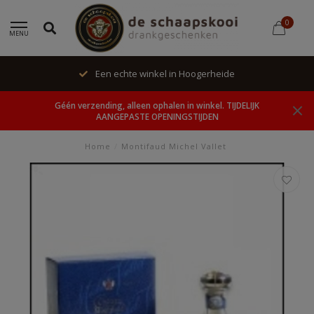
0
MENU
Een echte winkel in Hoogerheide
Géén verzending, alleen ophalen in winkel. TIJDELIJK
AANGEPASTE OPENINGSTIJDEN
Home
/
Montifaud Michel Vallet