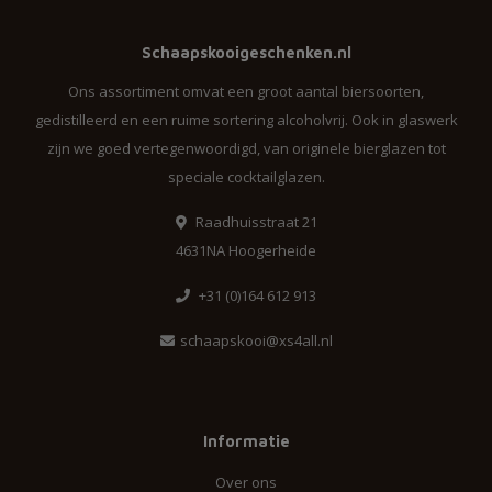
Schaapskooigeschenken.nl
Ons assortiment omvat een groot aantal biersoorten,
gedistilleerd en een ruime sortering alcoholvrij. Ook in glaswerk
zijn we goed vertegenwoordigd, van originele bierglazen tot
speciale cocktailglazen.
Raadhuisstraat 21
4631NA Hoogerheide
+31 (0)164 612 913
schaapskooi@xs4all.nl
Informatie
Over ons