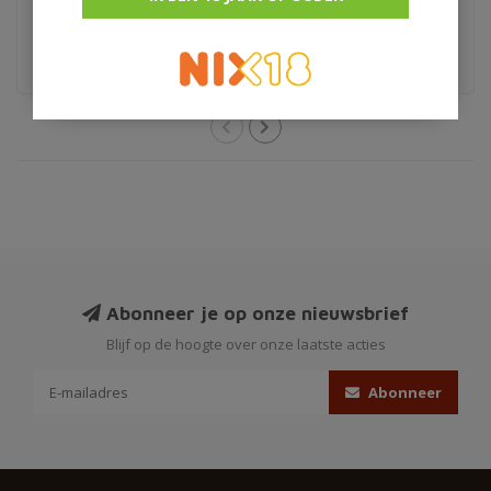
€87,95
€35,95
Armagnac
Abonneer je op onze nieuwsbrief
Blijf op de hoogte over onze laatste acties
Abonneer