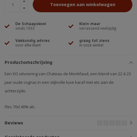
Toevoegen aan winkelwagen
De Schaapskooi
Klein maar
sinds 1933
verrassend veelzijdig
Vakkundig advies
graag tot ziens
voor elke klant
in onze winkel
Productomschrijving
Een XO uitvoering van Chateau de Montifaud, een blend van 22 à 23
jaar oude cognac in een stijlvolle luxe karaf met ets aan de
achterzijde.
Fles 70cl 40% alc.
Reviews