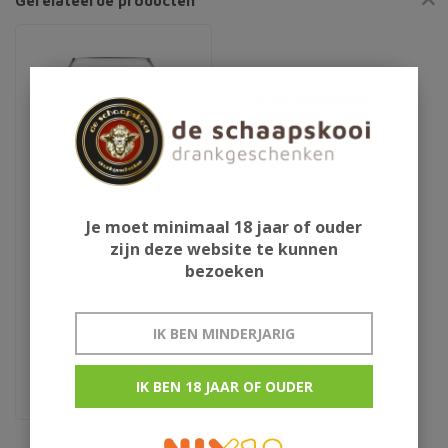
Gerelateerde producten
Je moet minimaal 18 jaar of ouder
zijn deze website te kunnen
Cognac glas op voet
bezoeken
IK BEN MINDERJARIG
37cl
IK BEN 18 JAAR OF OUDER
€3,95