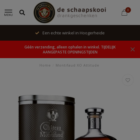
0
MENU
Een echte winkel in Hoogerheide
Géén verzending, alleen ophalen in winkel. TIJDELIJK
AANGEPASTE OPENINGSTIJDEN
Home
/
Montifaud XO Attitude