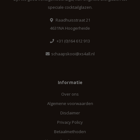
speciale cocktailglazen.
Raadhuisstraat 21
4631NA Hoogerheide
+31 (0)164 612 913
schaapskooi@xs4all.nl
Informatie
Over ons
Algemene voorwaarden
Disclaimer
Privacy Policy
Betaalmethoden