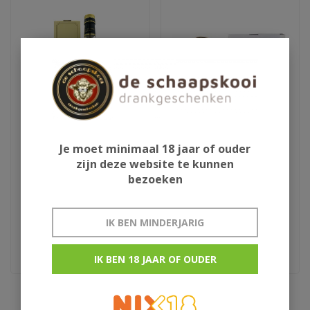
Je moet minimaal 18 jaar of ouder
Chateau Pomes de
Chateau Montifaud
zijn deze website te kunnen
Peberere 1975
Vintage 1978
bezoeken
€87,95
€152,95
IK BEN MINDERJARIG
Armagnac
Millesime
IK BEN 18 JAAR OF OUDER