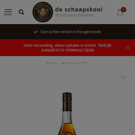
0
MENU
Een echte winkel in Hoogerheide
Géén verzending, alleen ophalen in winkel. TIJDELIJK
AANGEPASTE OPENINGSTIJDEN
Home
/
Montifaud XO