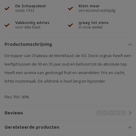
De Schaapskooi
Klein maar
sinds 1933
verrassend veelzijdig
Vakkundig advies
graag tot ziens
voor elke klant
in onze winkel
Productomschrijving
De topper van Chateau de Montifaud; de XO. Deze cognac heeft een
leeftijd tussen de 30 en 35 jaar oud en behoort tot de absolute top.
Heeft een aroma van gedroogd fruit en amandelen. Fris en zacht,
lichte nootsmaak. De afdronk is heel lang en bijzonder.
Fles 70cl 40%
Reviews
Gerelateerde producten