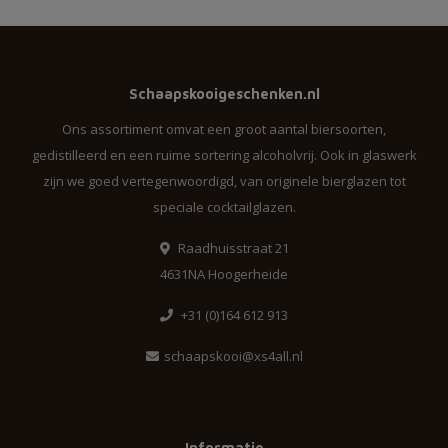
Schaapskooigeschenken.nl
Ons assortiment omvat een groot aantal biersoorten,
gedistilleerd en een ruime sortering alcoholvrij. Ook in glaswerk
zijn we goed vertegenwoordigd, van originele bierglazen tot
speciale cocktailglazen.
Raadhuisstraat 21
4631NA Hoogerheide
+31 (0)164 612 913
schaapskooi@xs4all.nl
Informatie