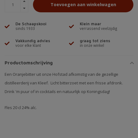
Toevoegen aan winkelwagen
De Schaapskooi
Klein maar
sinds 1933
verrassend veelzijdig
Vakkundig advies
graag tot ziens
voor elke klant
in onze winkel
Productomschrijving
Een Oranjebitter uit onze Hofstad afkomstig van de gezellige
distilleerderij van Kleef. Licht bitterzoet met een frisse afdronk.
Drink 'm puur of in cocktails en natuurlijk op Koningsdag!
Fles 20 cl 24% alc.