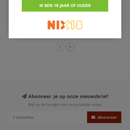
IK BEN 18 JAAR OF OUDER
€29,95
€13,50
Kroatie
rumlikeur uit woensdrecht
Abonneer je op onze nieuwsbrief
Blijf op de hoogte over onze laatste acties
Abonneer