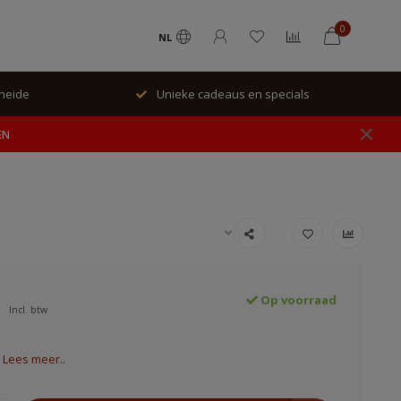
0
NL
rheide
Unieke cadeaus en specials
EN
Op voorraad
Incl. btw
l
Lees meer..