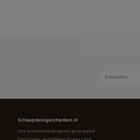
Schaapskooigeschenken.nl
Ons assortiment omvat een groot aantal
biersoorten, gedistilleerd en een ruime