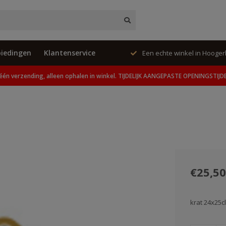
iedingen
Klantenservice
ing, alleen ophalen in winkel.
Een echte winkel in Hooge
één verzending, alleen ophalen in winkel. TIJDELIJK AANGEPASTE OPENINGSTIJD
€25,50
krat 24x25c