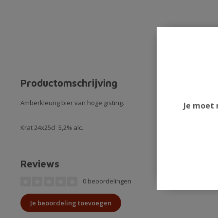
Productomschrijving
Amberkleurig bier van hoge gisting.
Je moet 
Krat 24x25cl 5,2% alc.
Reviews
0 beoordelingen
Je beoordeling toevoegen