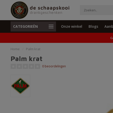
CATEGORIEËN
Onze winkel
Blogs
Aanb
Unieke cadeaus en specials
Geen verzend
G
Home
/
Palm krat
Palm krat
0 beoordelingen