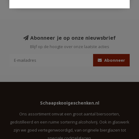
Abonneer je op onze nieuwsbrief
Blijf op de hoogte over onze laatste acties
Abonneer
Schaapskooigeschenken.nl
Ons assortiment omvat een groot aantal biersoorten,
gedistilleerd en een ruime sortering alcoholvrij. Ook in glaswerk
zijn we goed vertegenwoordigd, van originele bierglazen tot
speciale cocktailglazen.