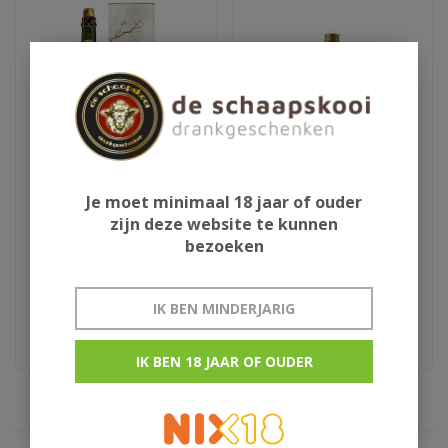
Je moet minimaal 18 jaar of ouder
Karmeliet Grand Cru
Rhum Punch
zijn deze website te kunnen
bezoeken
€19,95
€8,95
€22,50
IK BEN MINDERJARIG
Barrel Aged Edition
IK BEN 18 JAAR OF OUDER