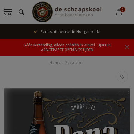
0
MENU
Een echte winkel in Hoogerheide
Géén verzending, alleen ophalen in winkel. TIJDELIJK
AANGEPASTE OPENINGSTIJDEN
Home
/
Papa bier