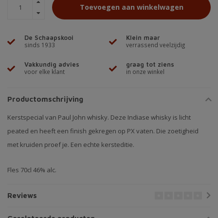
Toevoegen aan winkelwagen
De Schaapskooi
Klein maar
sinds 1933
verrassend veelzijdig
Vakkundig advies
graag tot ziens
voor elke klant
in onze winkel
Productomschrijving
Kerstspecial van Paul John whisky. Deze Indiase whisky is licht
peated en heeft een finish gekregen op PX vaten. Die zoetigheid
met kruiden proef je. Een echte kersteditie.
Fles 70cl 46% alc.
Reviews