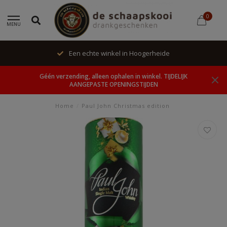
0
MENU
Een echte winkel in Hoogerheide
Géén verzending, alleen ophalen in winkel. TIJDELIJK
AANGEPASTE OPENINGSTIJDEN
Home
/
Paul John Christmas edition