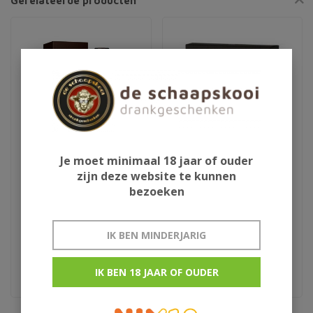
Gerelateerde producten
Je moet minimaal 18 jaar of ouder
zijn deze website te kunnen
Floki
Penderyn miniset
bezoeken
IK BEN MINDERJARIG
€66,95
€19,95
Sheep Dung
3x5cl
IK BEN 18 JAAR OF OUDER