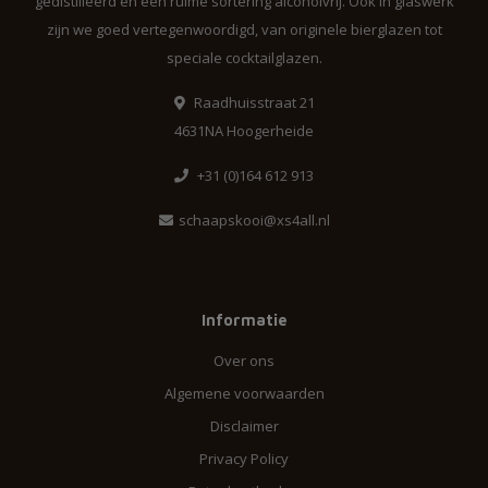
gedistilleerd en een ruime sortering alcoholvrij. Ook in glaswerk
zijn we goed vertegenwoordigd, van originele bierglazen tot
speciale cocktailglazen.
Raadhuisstraat 21
4631NA Hoogerheide
+31 (0)164 612 913
schaapskooi@xs4all.nl
Informatie
Over ons
Algemene voorwaarden
Disclaimer
Privacy Policy