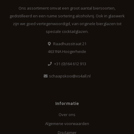
Ons assortiment omvat een groot aantal biersoorten,
gedistilleerd en een ruime sortering alcoholvrij. Ook in glaswerk
zijn we goed vertegenwoordigd, van originele bierglazen tot
speciale cocktailglazen.
Raadhuisstraat 21
4631NA Hoogerheide
+31 (0)164 612 913
schaapskooi@xs4all.nl
Informatie
Over ons
Algemene voorwaarden
Disclaimer