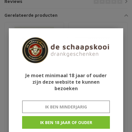
Reviews
Gerelateerde producten
Je moet minimaal 18 jaar of ouder
zijn deze website te kunnen
bezoeken
Ardbeg Drum 70cl
Bunnahabhain 30Y
IK BEN MINDERJARIG
€225,00
€539,95
IK BEN 18 JAAR OF OUDER
Limited Edition
small batch limited