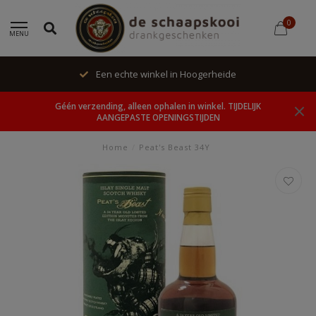
0
MENU
Een echte winkel in Hoogerheide
Géén verzending, alleen ophalen in winkel. TIJDELIJK
AANGEPASTE OPENINGSTIJDEN
Home
/
Peat's Beast 34Y