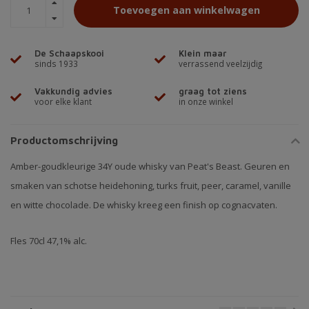
Toevoegen aan winkelwagen
De Schaapskooi
Klein maar
sinds 1933
verrassend veelzijdig
Vakkundig advies
graag tot ziens
voor elke klant
in onze winkel
Productomschrijving
Amber-goudkleurige 34Y oude whisky van Peat's Beast. Geuren en
smaken van schotse heidehoning, turks fruit, peer, caramel, vanille
en witte chocolade. De whisky kreeg een finish op cognacvaten.
Fles 70cl 47,1% alc.