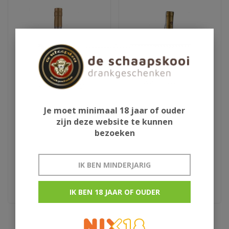
Je moet minimaal 18 jaar of ouder
Moscatel Oro Floralis
Samos Doux Mise
zijn deze website te kunnen
Torres
bezoeken
€12,95
€9,95
IK BEN MINDERJARIG
Dessertwijn
Griekenland
IK BEN 18 JAAR OF OUDER