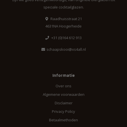
speciale cocktailglazen.
Raadhuisstraat 21
4631NA Hoogerheide
+31 (0)164 612 913
schaapskooi@xs4all.nl
Informatie
Over ons
Algemene voorwaarden
Disclaimer
Privacy Policy
Betaalmethoden