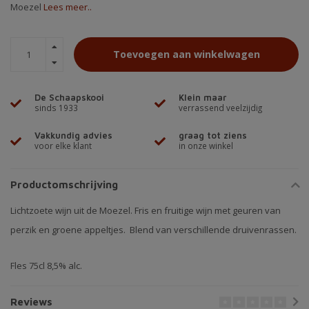
Moezel
Lees meer..
Toevoegen aan winkelwagen
De Schaapskooi
Klein maar
sinds 1933
verrassend veelzijdig
Vakkundig advies
graag tot ziens
voor elke klant
in onze winkel
Productomschrijving
Lichtzoete wijn uit de Moezel. Fris en fruitige wijn met geuren van
perzik en groene appeltjes. Blend van verschillende druivenrassen.
Fles 75cl 8,5% alc.
Reviews