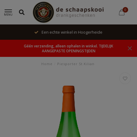
0
MENU
Een echte winkel in Hoogerheide
Géén verzending, alleen ophalen in winkel. TIJDELIJK
AANGEPASTE OPENINGSTIJDEN
Home
/
Piesporter St.Kilian