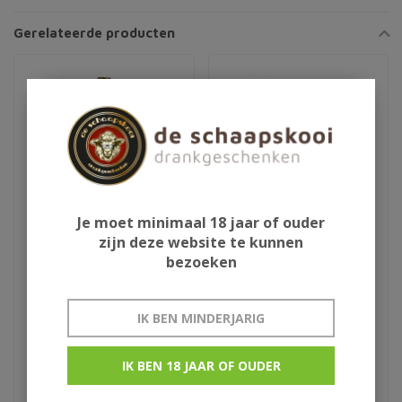
Gerelateerde producten
Je moet minimaal 18 jaar of ouder
zijn deze website te kunnen
bezoeken
Samos Doux Mise
Il Cigno Pinot Grigio
IK BEN MINDERJARIG
€9,95
€7,99
IK BEN 18 JAAR OF OUDER
Griekenland
Italie