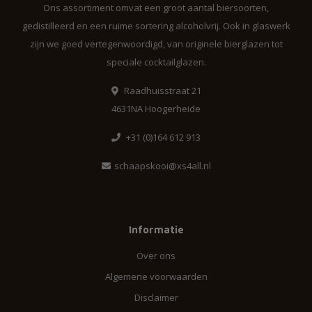
Ons assortiment omvat een groot aantal biersoorten,
gedistilleerd en een ruime sortering alcoholvrij. Ook in glaswerk
zijn we goed vertegenwoordigd, van originele bierglazen tot
speciale cocktailglazen.
Raadhuisstraat 21
4631NA Hoogerheide
+31 (0)164 612 913
schaapskooi@xs4all.nl
Informatie
Over ons
Algemene voorwaarden
Disclaimer