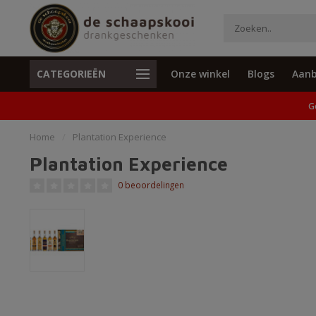
CATEGORIEËN
Onze winkel
Blogs
Aanb
Unieke cadeaus en specials
Geen verzend
G
Home
/
Plantation Experience
Plantation Experience
0 beoordelingen