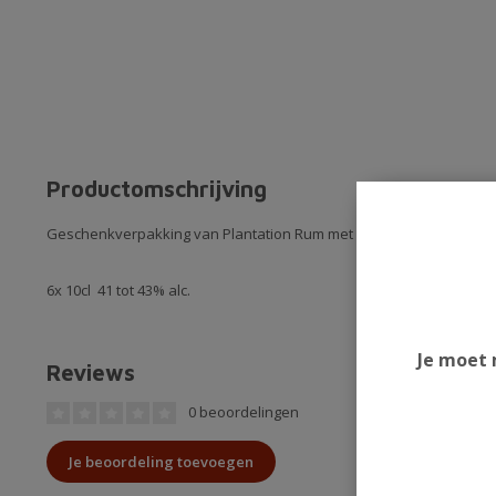
Productomschrijving
Geschenkverpakking van Plantation Rum met daarin 6 verschillend
6x 10cl 41 tot 43% alc.
Je moet 
Reviews
0 beoordelingen
Je beoordeling toevoegen