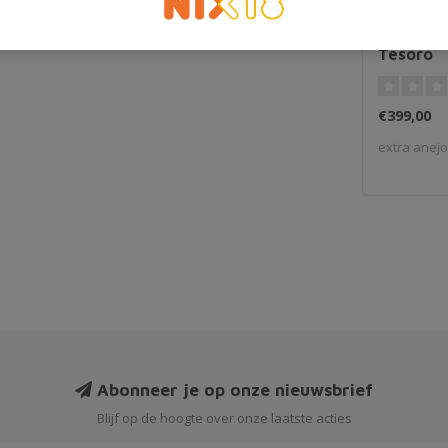
Ron de Cu
Tesoro
€399,00
extra anejo
Abonneer je op onze nieuwsbrief
Blijf op de hoogte over onze laatste acties