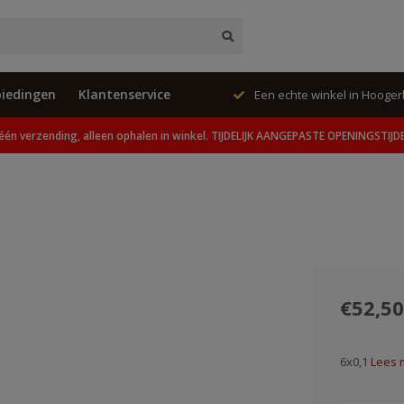
iedingen
Klantenservice
ing, alleen ophalen in winkel.
Een echte winkel in Hooge
één verzending, alleen ophalen in winkel. TIJDELIJK AANGEPASTE OPENINGSTIJD
€52,50
6x0,1
Lees 