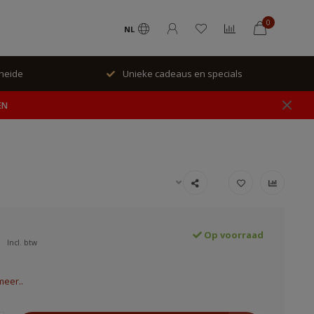
0
NL
rheide
Unieke cadeaus en specials
EN
Op voorraad
Incl. btw
meer..