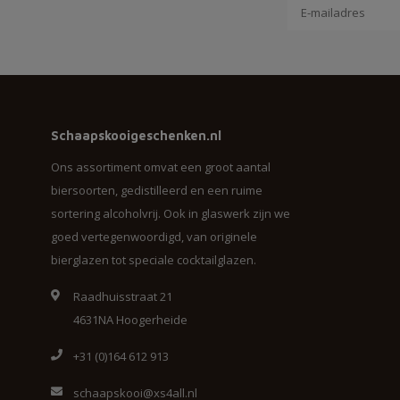
Schaapskooigeschenken.nl
Ons assortiment omvat een groot aantal
biersoorten, gedistilleerd en een ruime
sortering alcoholvrij. Ook in glaswerk zijn we
goed vertegenwoordigd, van originele
bierglazen tot speciale cocktailglazen.
Raadhuisstraat 21
4631NA Hoogerheide
+31 (0)164 612 913
schaapskooi@xs4all.nl