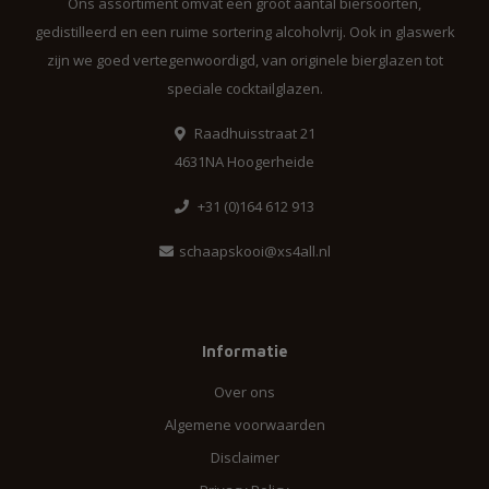
Ons assortiment omvat een groot aantal biersoorten,
gedistilleerd en een ruime sortering alcoholvrij. Ook in glaswerk
zijn we goed vertegenwoordigd, van originele bierglazen tot
speciale cocktailglazen.
Raadhuisstraat 21
4631NA Hoogerheide
+31 (0)164 612 913
schaapskooi@xs4all.nl
Informatie
Over ons
Algemene voorwaarden
Disclaimer