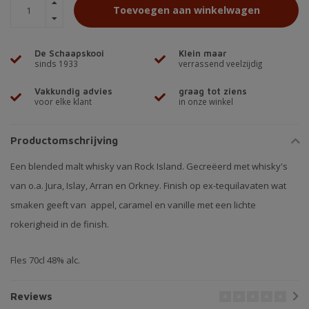
Toevoegen aan winkelwagen
De Schaapskooi
Klein maar
sinds 1933
verrassend veelzijdig
Vakkundig advies
graag tot ziens
voor elke klant
in onze winkel
Productomschrijving
Een blended malt whisky van Rock Island. Gecreëerd met whisky's
van o.a. Jura, Islay, Arran en Orkney. Finish op ex-tequilavaten wat
smaken geeft van appel, caramel en vanille met een lichte
rokerigheid in de finish.
Fles 70cl 48% alc.
Reviews