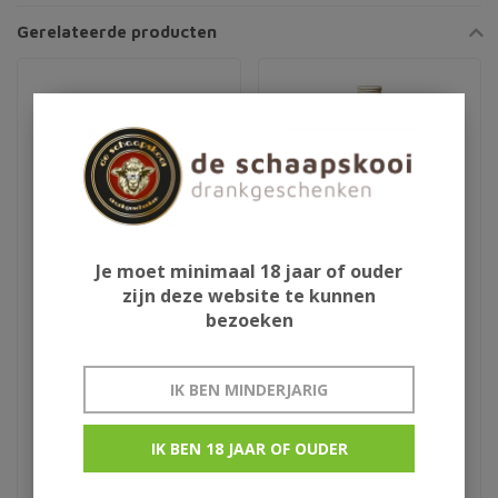
Gerelateerde producten
Je moet minimaal 18 jaar of ouder
zijn deze website te kunnen
bezoeken
Vliegtuig met whisky
Ballantine's
IK BEN MINDERJARIG
€81,95
€21,95
IK BEN 18 JAAR OF OUDER
Dubbeldekker
Blend