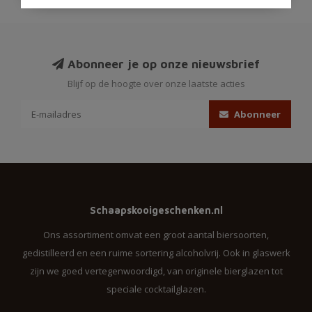
Abonneer je op onze nieuwsbrief
Blijf op de hoogte over onze laatste acties
Abonneer
Schaapskooigeschenken.nl
Ons assortiment omvat een groot aantal biersoorten,
gedistilleerd en een ruime sortering alcoholvrij. Ook in glaswerk
zijn we goed vertegenwoordigd, van originele bierglazen tot
speciale cocktailglazen.