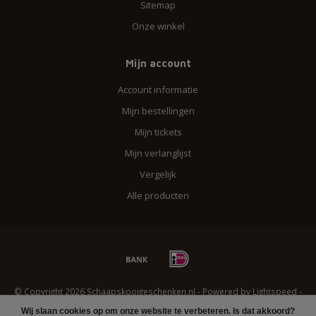
Sitemap
Onze winkel
Mijn account
Account informatie
Mijn bestellingen
Mijn tickets
Mijn verlanglijst
Vergelijk
Alle producten
© Copyright 2026 Schaapskooigeschenken.nl - Powered by
Lightspeed
-
Lightspeed design
by
Dyvelopment
Wij slaan cookies op om onze website te verbeteren. Is dat akkoord?