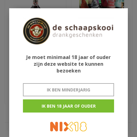
Aura Teranino
Schlaapmutske uit
Je moet minimaal 18 jaar of ouder
wijnlikeur
Woensdrecht
zijn deze website te kunnen
bezoeken
€29,95
€13,50
Kroatie
rumlikeur uit woensdrecht
IK BEN MINDERJARIG
IK BEN 18 JAAR OF OUDER