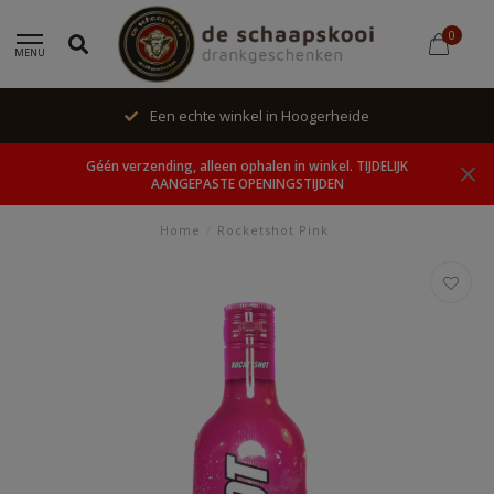
0
MENU
Een echte winkel in Hoogerheide
Géén verzending, alleen ophalen in winkel. TIJDELIJK
AANGEPASTE OPENINGSTIJDEN
Home
/
Rocketshot Pink