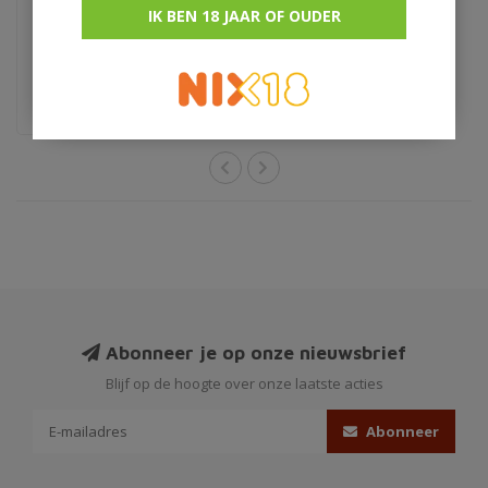
IK BEN 18 JAAR OF OUDER
Glencairn
€5,95
Abonneer je op onze nieuwsbrief
Blijf op de hoogte over onze laatste acties
Abonneer