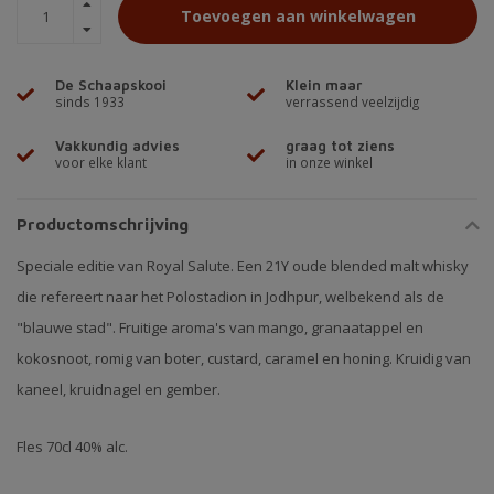
Toevoegen aan winkelwagen
De Schaapskooi
Klein maar
sinds 1933
verrassend veelzijdig
Vakkundig advies
graag tot ziens
voor elke klant
in onze winkel
Productomschrijving
Speciale editie van Royal Salute. Een 21Y oude blended malt whisky
die refereert naar het Polostadion in Jodhpur, welbekend als de
"blauwe stad". Fruitige aroma's van mango, granaatappel en
kokosnoot, romig van boter, custard, caramel en honing. Kruidig van
kaneel, kruidnagel en gember.
Fles 70cl 40% alc.