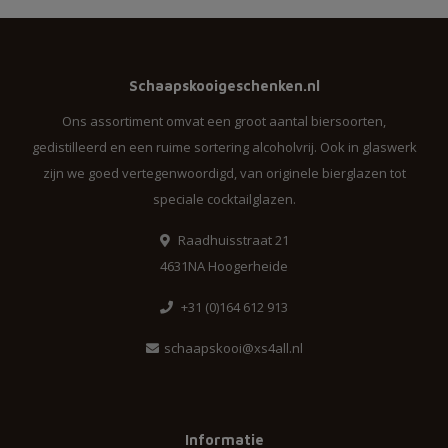
Schaapskooigeschenken.nl
Ons assortiment omvat een groot aantal biersoorten,
gedistilleerd en een ruime sortering alcoholvrij. Ook in glaswerk
zijn we goed vertegenwoordigd, van originele bierglazen tot
speciale cocktailglazen.
Raadhuisstraat 21
4631NA Hoogerheide
+31 (0)164 612 913
schaapskooi@xs4all.nl
Informatie