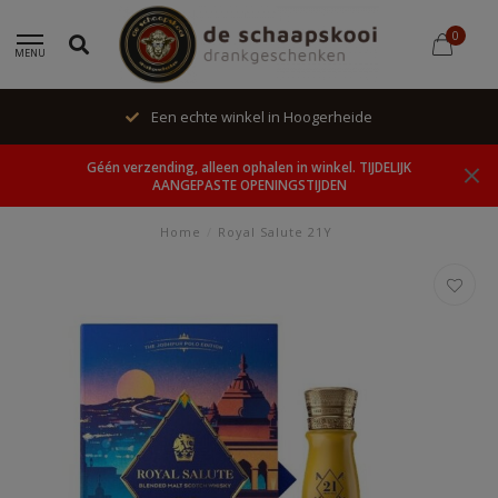
0
MENU
Een echte winkel in Hoogerheide
Géén verzending, alleen ophalen in winkel. TIJDELIJK
AANGEPASTE OPENINGSTIJDEN
Home
/
Royal Salute 21Y