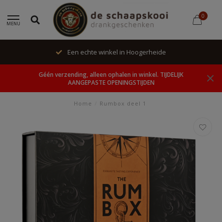
0
MENU
Een echte winkel in Hoogerheide
Géén verzending, alleen ophalen in winkel. TIJDELIJK
AANGEPASTE OPENINGSTIJDEN
Home
/
Rumbox deel 1