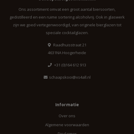
Ons assortiment omvat een groot aantal biersoorten,
gedistilleerd en een ruime sortering alcoholvrij. Ook in glaswerk
zijn we goed vertegenwoordigd, van originele bierglazen tot
speciale cocktailglazen.
Raadhuisstraat 21
4631NA Hoogerheide
+31 (0)164 612 913
schaapskooi@xs4all.nl
Informatie
Over ons
Algemene voorwaarden
Disclaimer