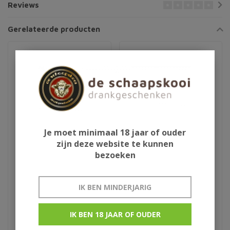
Reviews
Gerelateerde producten
Je moet minimaal 18 jaar of ouder
zijn deze website te kunnen
bezoeken
Ron de Cuba Isla del
Bacardi Reserva
Tesoro
Limitada
IK BEN MINDERJARIG
€399,00
€109,95
IK BEN 18 JAAR OF OUDER
extra anejo original