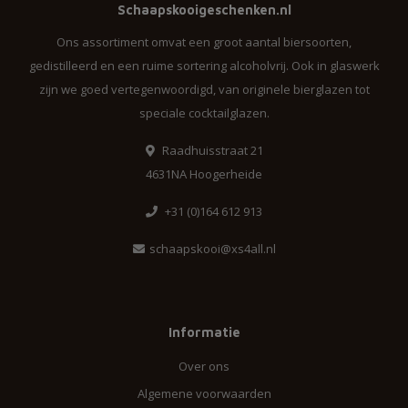
Schaapskooigeschenken.nl
Ons assortiment omvat een groot aantal biersoorten,
gedistilleerd en een ruime sortering alcoholvrij. Ook in glaswerk
zijn we goed vertegenwoordigd, van originele bierglazen tot
speciale cocktailglazen.
Raadhuisstraat 21
4631NA Hoogerheide
+31 (0)164 612 913
schaapskooi@xs4all.nl
Informatie
Over ons
Algemene voorwaarden