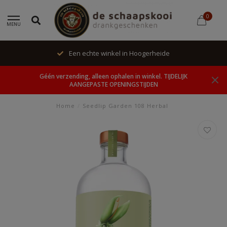
0
MENU
Een echte winkel in Hoogerheide
Géén verzending, alleen ophalen in winkel. TIJDELIJK
AANGEPASTE OPENINGSTIJDEN
Home
/
Seedlip Garden 108 Herbal