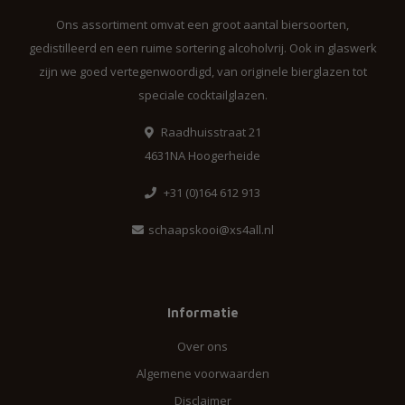
Ons assortiment omvat een groot aantal biersoorten,
gedistilleerd en een ruime sortering alcoholvrij. Ook in glaswerk
zijn we goed vertegenwoordigd, van originele bierglazen tot
speciale cocktailglazen.
Raadhuisstraat 21
4631NA Hoogerheide
+31 (0)164 612 913
schaapskooi@xs4all.nl
Informatie
Over ons
Algemene voorwaarden
Disclaimer