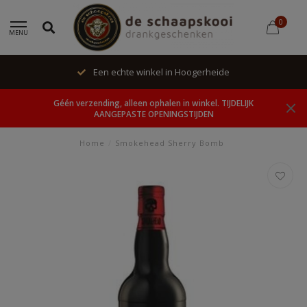
0
MENU
Een echte winkel in Hoogerheide
Géén verzending, alleen ophalen in winkel. TIJDELIJK
AANGEPASTE OPENINGSTIJDEN
Home
/
Smokehead Sherry Bomb