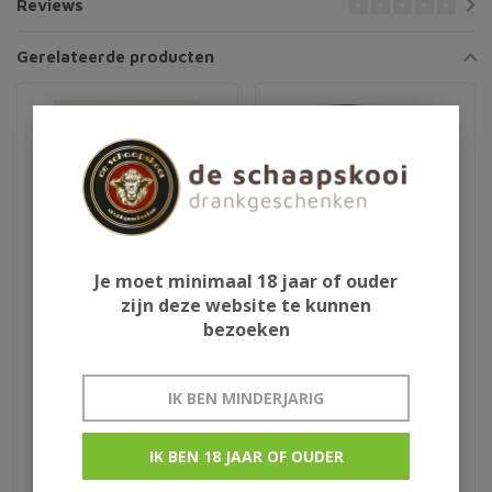
Reviews
Gerelateerde producten
Je moet minimaal 18 jaar of ouder
zijn deze website te kunnen
bezoeken
Ardbeg Drum 70cl
Peat's Beast 34Y
IK BEN MINDERJARIG
€225,00
€395,00
IK BEN 18 JAAR OF OUDER
Limited Edition
Limited