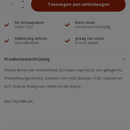
Toevoegen aan winkelwagen
De Schaapskooi
Klein maar
sinds 1933
verrassend veelzijdig
Vakkundig advies
graag tot ziens
voor elke klant
in onze winkel
Productomschrijving
Sherry Bomb van Smokehead. De naam zegt het al, een gelagerde,
sherrykleurige whisky. Smaken van rook, banaan, fruit, rozijnen en
turf. Zoet en fruitig van vanille en de sherry.
Fles 70cl 48% alc.