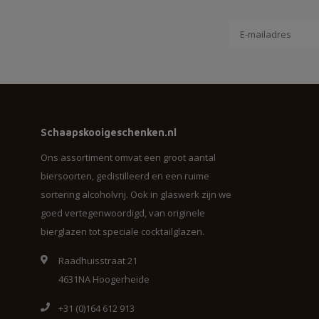
Schaapskooigeschenken.nl
Ons assortiment omvat een groot aantal
biersoorten, gedistilleerd en een ruime
sortering alcoholvrij. Ook in glaswerk zijn we
goed vertegenwoordigd, van originele
bierglazen tot speciale cocktailglazen.
Raadhuisstraat 21
4631NA Hoogerheide
+31 (0)164 612 913