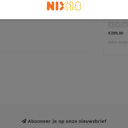
Ron de Cu
Tesoro
€399,00
extra anejo
Abonneer je op onze nieuwsbrief