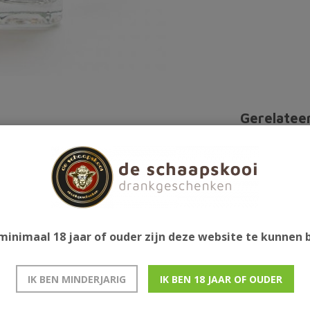
Gerelatee
os. Drink hem puur of in de mix met een frisdrank.
minimaal 18 jaar of ouder zijn deze website te kunnen
IK BEN MINDERJARIG
IK BEN 18 JAAR OF OUDER