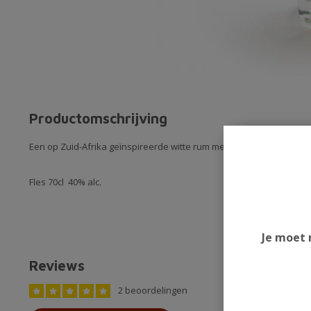
Productomschrijving
Een op Zuid-Afrika geïnspireerde witte rum met een aroma van kok
Fles 70cl 40% alc.
Je moet 
Reviews
2 beoordelingen