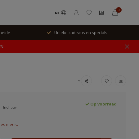
0
NL
rheide
Unieke cadeaus en specials
EN
Op voorraad
Incl. btw
ees meer..