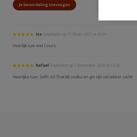
Je beoordeling toevoegen
Iza
Geplaatst op 17 Maart 2021 at 23:01
Heerlijk rum met Coco’s
Rafael
Geplaatst op 7 December 2020 at 13:32
Heerlijke rum. Zelfs SO That BE vodka en gin zijn vet lekker zacht