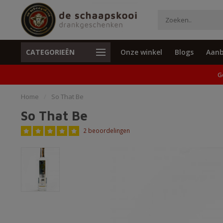
CATEGORIEËN
Onze winkel
Blogs
Aanb
Unieke cadeaus en specials
Geen verzend
G
Home
/
So That Be
So That Be
2 beoordelingen