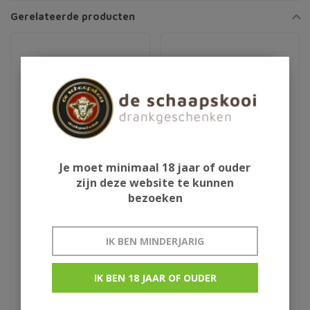
Gerelateerde producten
Je moet minimaal 18 jaar of ouder
zijn deze website te kunnen
bezoeken
Lindemans Kriek krat
Liefmans krat
IK BEN MINDERJARIG
€35,95
€32,95
krat 24x25cl
krat 24x25cl
IK BEN 18 JAAR OF OUDER