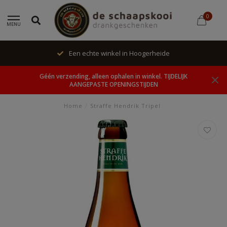
0
MENU
Een echte winkel in Hoogerheide
Géén verzending, alleen ophalen in winkel. TIJDELIJK
AANGEPASTE OPENINGSTIJDEN
Home
/
Straffe Hendrik Tripel