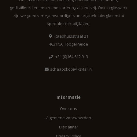
gedistilleerd en een ruime sortering alcoholvrij. Ook in glaswerk
zijn we goed vertegenwoordigd, van originele bierglazen tot
speciale cocktailglazen.
Raadhuisstraat 21
4631NA Hoogerheide
+31 (0)164 612 913
schaapskooi@xs4all.nl
Informatie
Over ons
Algemene voorwaarden
Disclaimer
Privacy Policy