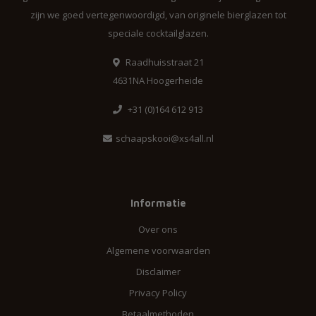
zijn we goed vertegenwoordigd, van originele bierglazen tot
speciale cocktailglazen.
Raadhuisstraat 21
4631NA Hoogerheide
+31 (0)164 612 913
schaapskooi@xs4all.nl
Informatie
Over ons
Algemene voorwaarden
Disclaimer
Privacy Policy
Betaalmethoden