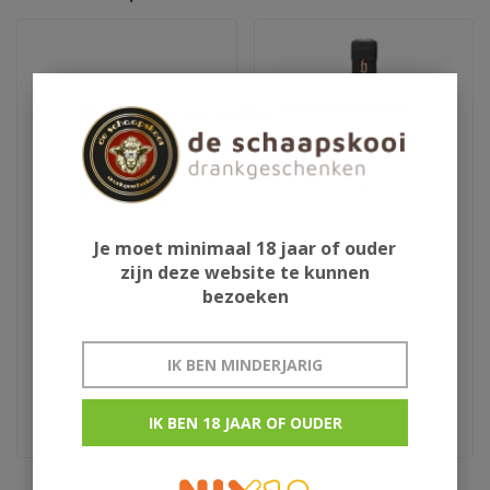
Je moet minimaal 18 jaar of ouder
zijn deze website te kunnen
Ron de Cuba Isla del
Blackwell 007
bezoeken
Tesoro
IK BEN MINDERJARIG
€399,00
€40,95
extra anejo original
Jamaica rum
IK BEN 18 JAAR OF OUDER