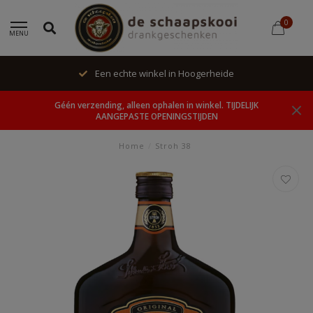
0
MENU
Een echte winkel in Hoogerheide
Géén verzending, alleen ophalen in winkel. TIJDELIJK
AANGEPASTE OPENINGSTIJDEN
Home
/
Stroh 38