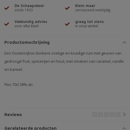
De Schaapskooi
Klein maar
sinds 1933
verrassend veelzijdig
Vakkundig advies
graag tot ziens
voor elke klant
in onze winkel
Productomschrijving
Een Oostenrijkse donkere zoetige en kruidige rum met geuren van
gedroogd fruit, specerijen en hout, met smaken van caramel, vanille
en kaneel.
Fles 70cl 38% alc.
Reviews
Gerelateerde producten