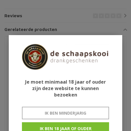
Reviews
Gerelateerde producten
Je moet minimaal 18 jaar of ouder
zijn deze website te kunnen
bezoeken
Ron de Cuba Isla del
Bacardi Reserva
IK BEN MINDERJARIG
Tesoro
Limitada
IK BEN 18 JAAR OF OUDER
€399,00
€109,95