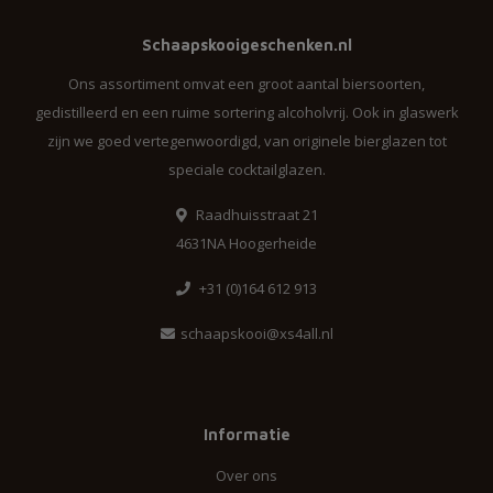
Schaapskooigeschenken.nl
Ons assortiment omvat een groot aantal biersoorten,
gedistilleerd en een ruime sortering alcoholvrij. Ook in glaswerk
zijn we goed vertegenwoordigd, van originele bierglazen tot
speciale cocktailglazen.
Raadhuisstraat 21
4631NA Hoogerheide
+31 (0)164 612 913
schaapskooi@xs4all.nl
Informatie
Over ons