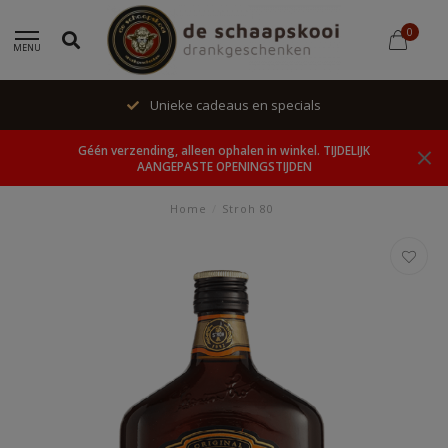
0
MENU
Unieke cadeaus en specials
Géén verzending, alleen ophalen in winkel. TIJDELIJK
AANGEPASTE OPENINGSTIJDEN
Home
/
Stroh 80