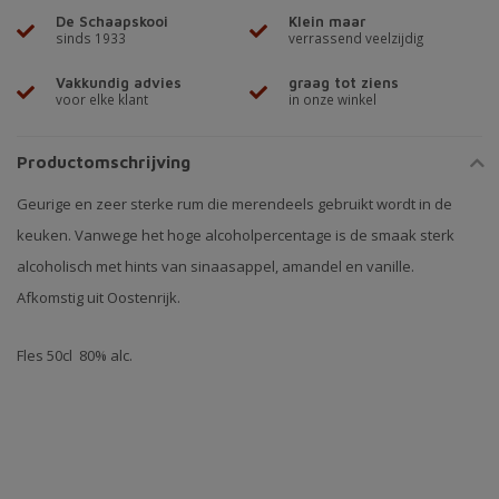
De Schaapskooi
Klein maar
sinds 1933
verrassend veelzijdig
Vakkundig advies
graag tot ziens
voor elke klant
in onze winkel
Productomschrijving
Geurige en zeer sterke rum die merendeels gebruikt wordt in de
keuken. Vanwege het hoge alcoholpercentage is de smaak sterk
alcoholisch met hints van sinaasappel, amandel en vanille.
Afkomstig uit Oostenrijk.
Fles 50cl 80% alc.