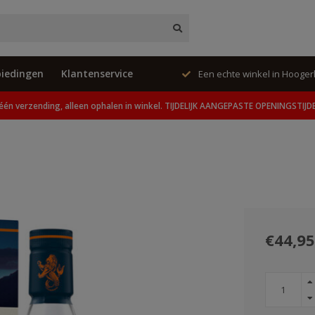
iedingen
Klantenservice
te winkel in Hoogerheide
Unieke cadeaus en speci
één verzending, alleen ophalen in winkel. TIJDELIJK AANGEPASTE OPENINGSTIJD
€44,95