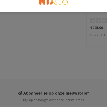
Ardbeg D
€225,00
Limited Edit
Abonneer je op onze nieuwsbrief
Blijf op de hoogte over onze laatste acties