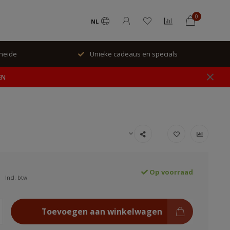
0
NL
als
Geen verzending, alleen ophalen in winkel.
EN
Op voorraad
Incl. btw
Toevoegen aan winkelwagen