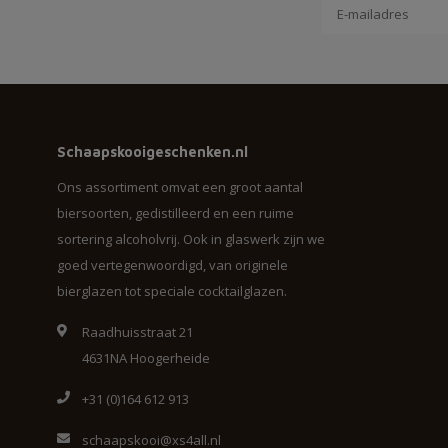
Schaapskooigeschenken.nl
Ons assortiment omvat een groot aantal
biersoorten, gedistilleerd en een ruime
sortering alcoholvrij. Ook in glaswerk zijn we
goed vertegenwoordigd, van originele
bierglazen tot speciale cocktailglazen.
Raadhuisstraat 21
4631NA Hoogerheide
+31 (0)164 612 913
schaapskooi@xs4all.nl