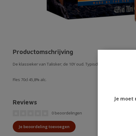
Productomschrijving
De klassieker van Talisker; de 10Y oud. Typische Islay, ziltig en rok
Fles 70cl 45,8% alc.
Je moet 
Reviews
0 beoordelingen
Je beoordeling toevoegen