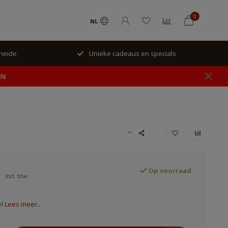
0
NL
rheide
Unieke cadeaus en specials
EN
Op voorraad
Incl. btw
el
Lees meer..