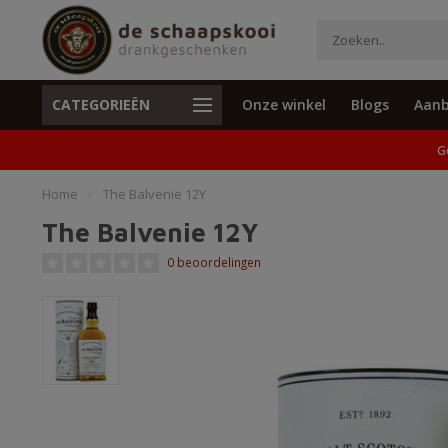
CATEGORIEËN
Onze winkel
Blogs
Aanb
Unieke cadeaus en specials
Geen verzend
G
Home
/
The Balvenie 12Y
The Balvenie 12Y
0 beoordelingen