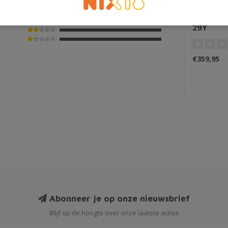
1993 Sig
29Y
€359,95
Abonneer je op onze nieuwsbrief
Blijf op de hoogte over onze laatste acties