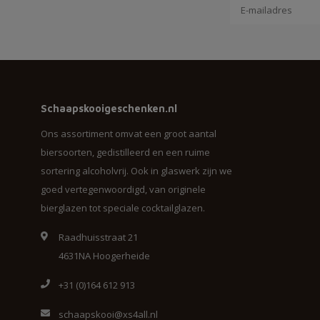
Schaapskooigeschenken.nl
Ons assortiment omvat een groot aantal
biersoorten, gedistilleerd en een ruime
sortering alcoholvrij. Ook in glaswerk zijn we
goed vertegenwoordigd, van originele
bierglazen tot speciale cocktailglazen.
Raadhuisstraat 21
4631NA Hoogerheide
+31 (0)164 612 913
schaapskooi@xs4all.nl