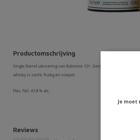
Productomschrijving
Single Barrel uitvoering van Balvenie 12Y. Gerijpt in amerikaans e
whisky is zacht, fruitig en soepel.
Fles 70cl 47,8 % alc.
Je moet 
Reviews