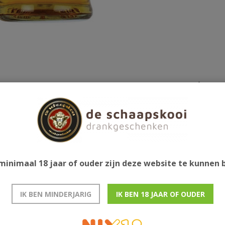
Gerelatee
iken en daarna rijping in europese sherryvaten. De
minimaal 18 jaar of ouder zijn deze website te kunnen
IK BEN MINDERJARIG
IK BEN 18 JAAR OF OUDER